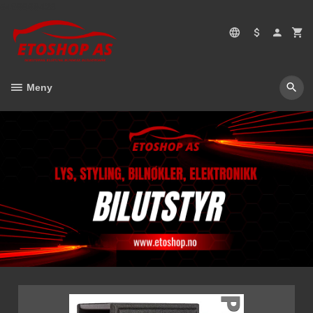
Gå
5496669428
til
innholdet
Meny