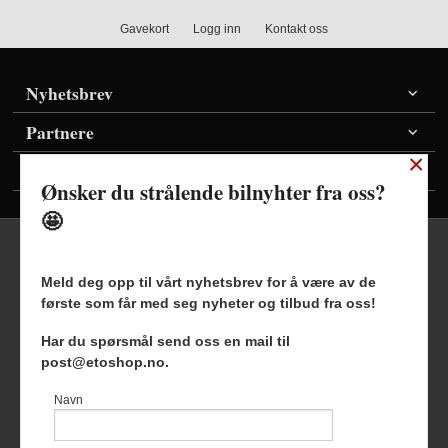
Gavekort
Logg inn
Kontakt oss
Nyhetsbrev
Partnere
×
Vis priser inkl./ekskl. mva
Ønsker du strålende bilnyhter fra oss?
🤩
Meld deg opp til vårt nyhetsbrev for å være av de
første som får med seg nyheter og tilbud fra oss!
Frakt
Kjøpsbetingelser
Sikkerhet og personvern
Har du spørsmål send oss en mail til
Nyhetsbrev
Blogg
post@etoshop.no.
Etoshop AS Hovsveien 17 7336 Meldal Tlf.
46511666
-
Navn
Foretaksregisteret 927127954