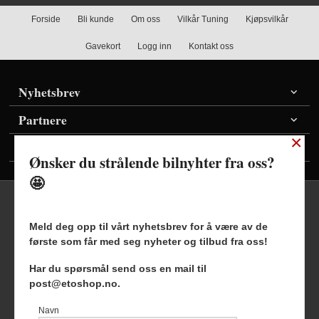
Forside
Bli kunde
Om oss
Vilkår Tuning
Kjøpsvilkår
Gavekort
Logg inn
Kontakt oss
Nyhetsbrev
Partnere
×
Vis priser inkl./ekskl. mva
Ønsker du strålende bilnyhter fra oss?
🤩
Meld deg opp til vårt nyhetsbrev for å være av de
første som får med seg nyheter og tilbud fra oss!
Frakt
Kjøpsbetingelser
Sikkerhet og personvern
Har du spørsmål send oss en mail til
Nyhetsbrev
Blogg
post@etoshop.no.
Etoshop AS Hovsveien 17 7336 Meldal Tlf.
46511666
-
Navn
Foretaksregisteret 927127954