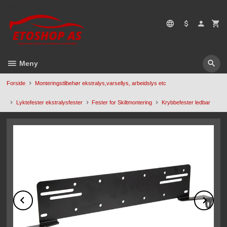
Gå
5496669428
til
innholdet
Meny
Forside
Monteringstilbehør ekstralys,varsellys, arbeidslys etc
Lyktefester ekstralysfester
Fester for Skiltmontering
Krybbefester ledbar
Prev
Ne