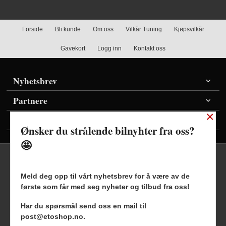
Forside
Bli kunde
Om oss
Vilkår Tuning
Kjøpsvilkår
Gavekort
Logg inn
Kontakt oss
Nyhetsbrev
Partnere
×
Vis priser inkl./ekskl. mva
Ønsker du strålende bilnyhter fra oss?
🤩
Meld deg opp til vårt nyhetsbrev for å være av de
første som får med seg nyheter og tilbud fra oss!
Frakt
Kjøpsbetingelser
Sikkerhet og personvern
Har du spørsmål send oss en mail til
Nyhetsbrev
Blogg
post@etoshop.no.