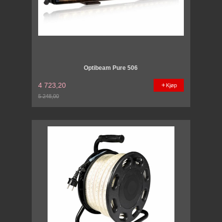
Optibeam Pure 506
4 723,20
Kjøp
5 248,00
Rabatt