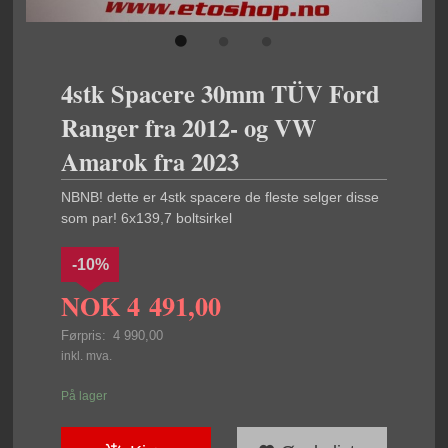
4stk Spacere 30mm TÜV Ford
Ranger fra 2012- og VW
Amarok fra 2023
NBNB! dette er 4stk spacere de fleste selger disse
som par! 6x139,7 boltsirkel
-10%
NOK
4 491,00
Førpris:
4 990,00
Rabatt
inkl. mva.
På lager