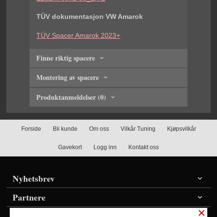
TÜV dokumentasjon VW Amarok
TÜV Spacer Amarok 2023+
Finne riktig spacere
Montering av spacere
Produktanmeldelser (0)
Forside
Bli kunde
Om oss
Vilkår Tuning
Kjøpsvilkår
Gavekort
Logg inn
Kontakt oss
Nyhetsbrev
Partnere
×
Vis priser inkl./ekskl. mva