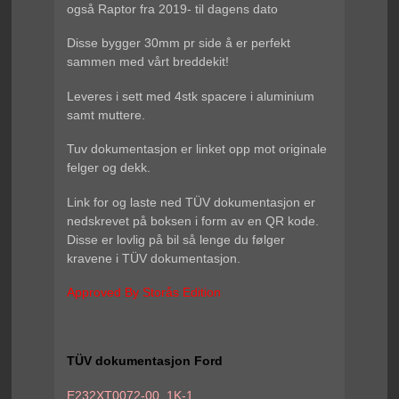
også Raptor fra 2019- til dagens dato
Disse bygger 30mm pr side å er perfekt
sammen med vårt breddekit!
Leveres i sett med 4stk spacere i aluminium
samt muttere.
Tuv dokumentasjon er linket opp mot originale
felger og dekk.
Link for og laste ned TÜV dokumentasjon er
nedskrevet på boksen i form av en QR kode.
Disse er lovlig på bil så lenge du følger
kravene i TÜV dokumentasjon.
Approved By Storås Edition
TÜV dokumentasjon Ford
E232XT0072-00_1K-1