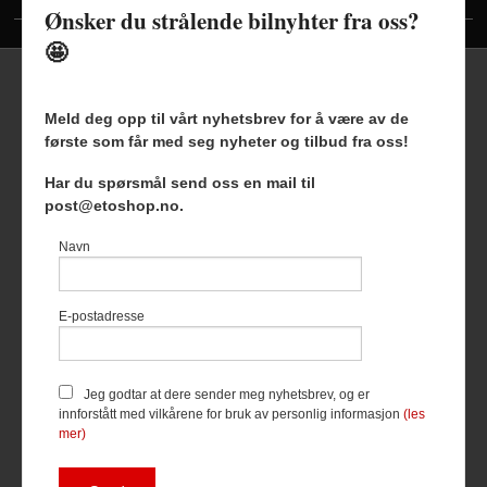
Ønsker du strålende bilnyhter fra oss?
🤩
Meld deg opp til vårt nyhetsbrev for å være av de
første som får med seg nyheter og tilbud fra oss!
Frakt
Kjøpsbetingelser
Sikkerhet og personvern
Har du spørsmål send oss en mail til
Nyhetsbrev
Blogg
post@etoshop.no.
Etoshop AS Hovsveien 17 7336 Meldal Tlf.
46511666
-
Navn
Foretaksregisteret 927127954
Vår nettbutikk bruker cookies slik at
E-postadresse
du får en bedre kjøpsopplevelse og
vi kan yte deg bedre service. Vi
bruker cookies hovedsaklig til å
lagre innloggingsdetaljer og huske
Jeg godtar at dere sender meg nyhetsbrev, og er
hva du har puttet i handlekurven
innforstått med vilkårene for bruk av personlig informasjon
(les
din. Fortsett å bruke siden som
mer)
normalt om du godtar dette.
Les
mer
eller
endre innstillinger for
cookies.