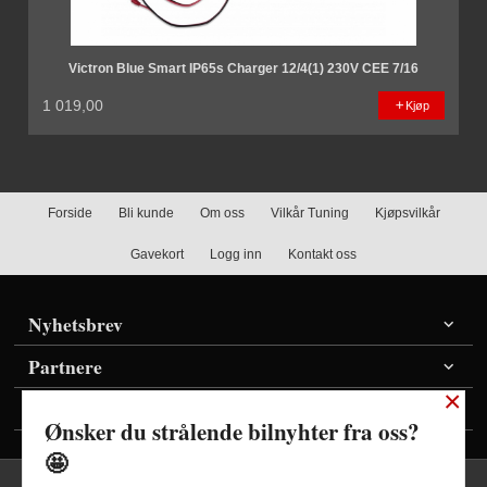
Victron Blue Smart IP65s Charger 12/4(1) 230V CEE 7/16
1 019,00
Kjøp
Forside
Bli kunde
Om oss
Vilkår Tuning
Kjøpsvilkår
Gavekort
Logg inn
Kontakt oss
Nyhetsbrev
Partnere
×
Vis priser inkl./ekskl. mva
Ønsker du strålende bilnyhter fra oss?
🤩