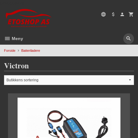
Gå
5496669428
til
innholdet
Meny
Forside
Batteriladere
Victron