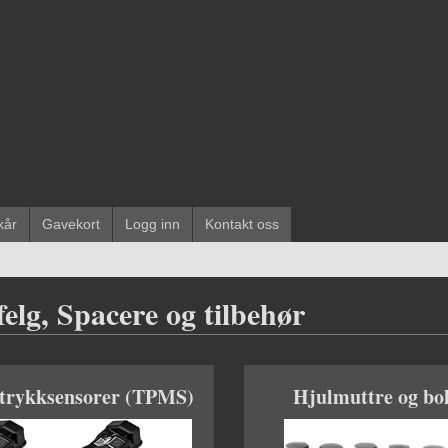
kår
Gavekort
Logg inn
Kontakt oss
elg, Spacere og tilbehør
trykksensorer (TPMS)
Hjulmuttre og bol