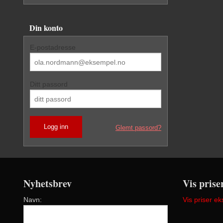
Din konto
E-postadresse
Ditt passord
Glemt passord?
Nyhetsbrev
Vis prise
Navn:
Vis priser ek