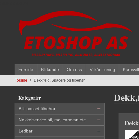
Gå
5496669428
til
innholdet
Forside
Bli kunde
Om oss
Vilkår Tuning
Kjøpsvil
Forside
Dekk,felg, Spacere og tilbehør
Dekk,f
Kategorier
Biltilpasset tilbehør
Nøkkelservice bil, mc, caravan etc
Dekk
Ledbar