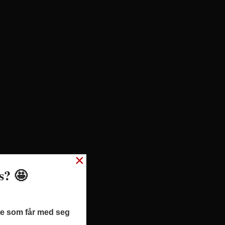
×
ss? 🤩
ste som får med seg