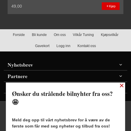
49,00
Kjøp
Forside
Bli kunde
Om oss
Vilkår Tuning
Kjøpsvilkår
Gavekort
Logg inn
Kontakt oss
Nyhetsbrev
Partnere
×
Vis priser inkl./ekskl. mva
Ønsker du strålende bilnyhter fra oss?
🤩
Meld deg opp til vårt nyhetsbrev for å være av de
første som får med seg nyheter og tilbud fra oss!
Frakt
Kjøpsbetingelser
Sikkerhet og personvern