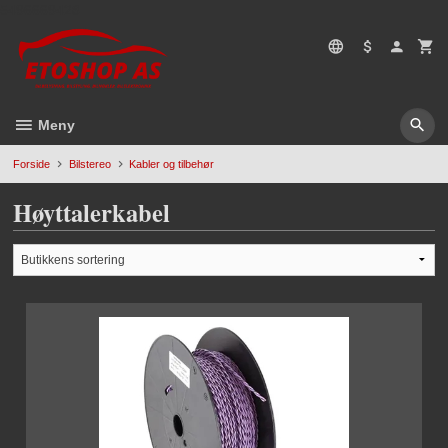
Gå
5496669428
til
innholdet
Meny
Forside
Bilstereo
Kabler og tilbehør
Høyttalerkabel