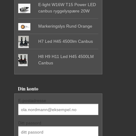
E-light W16W T15 Power LED
canbus ryggelyspære 20W
Markeringslys Rund Orange
H7 Led H45 4500lm Canbus
H8 H9 H11 Led H45 4500LM
Canbus
Din konto
E-postadresse
Ditt passord