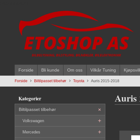
Gå
5496669428
til
innholdet
Forside
Bli kunde
Om oss
Vilkår Tuning
Kjøpsvil
Forside
Biltilpasset tilbehør
Toyota
Auris 2015-2018
Auris
Kategorier
Biltilpasset tilbehør
Volkswagen
Mercedes