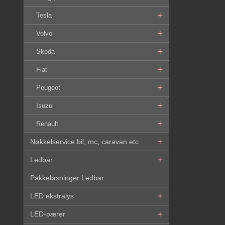
Tesla
Volvo
Skoda
Fiat
Peugeot
Isuzu
Renault
Nøkkelservice bil, mc, caravan etc
Ledbar
Pakkeløsninger Ledbar
LED ekstralys
LED-pærer