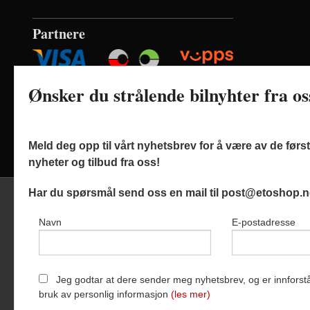
Partnere
Ønsker du strålende bilnyhter fra o
Meld deg opp til vårt nyhetsbrev for å være av de før
nyheter og tilbud fra oss!
Har du spørsmål send oss en mail til post@etoshop.n
Navn
E-postadresse
Frak
Etoshop AS
Jeg godtar at dere sender meg nyhetsbrev, og er innforstå
bruk av personlig informasjon
(les mer)
Vår nettbutik