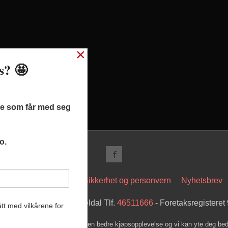
×
ss? 🤩
ste som får med seg
o.
t
Kjøpsbetingelser
Sikkerhet og personvern
Nyhetsbrev
 Hovsveien 17 7336 Meldal Tlf.
46511666
- Foretaksregistere
tt med vilkårene for
k bruker cookies slik at du får en bedre kjøpsopplevelse og vi kan yte deg bed