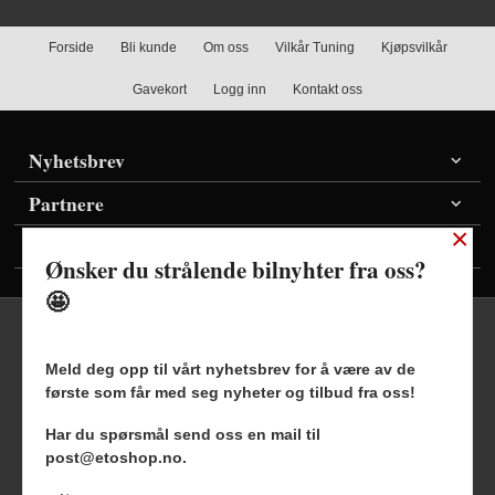
Forside
Bli kunde
Om oss
Vilkår Tuning
Kjøpsvilkår
Gavekort
Logg inn
Kontakt oss
Nyhetsbrev
Partnere
×
Vis priser inkl./ekskl. mva
Ønsker du strålende bilnyhter fra oss?
🤩
Meld deg opp til vårt nyhetsbrev for å være av de
første som får med seg nyheter og tilbud fra oss!
Frakt
Kjøpsbetingelser
Sikkerhet og personvern
Har du spørsmål send oss en mail til
Nyhetsbrev
Blogg
post@etoshop.no.
Etoshop AS Hovsveien 17 7336 Meldal Tlf.
46511666
-