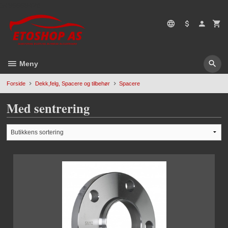
Gå
5496669428
til
innholdet
Meny
Forside
Dekk,felg, Spacere og tilbehør
Spacere
Med sentrering