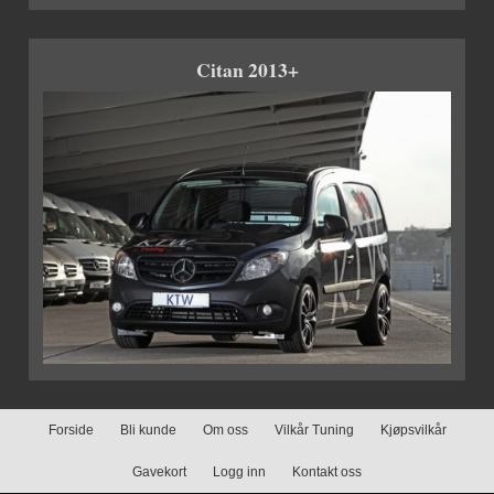
Citan 2013+
Forside
Bli kunde
Om oss
Vilkår Tuning
Kjøpsvilkår
Gavekort
Logg inn
Kontakt oss