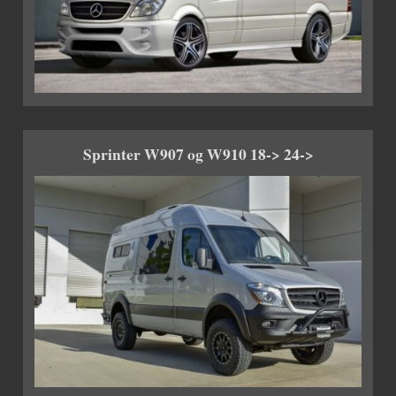
Sprinter W907 og W910 18-> 24->