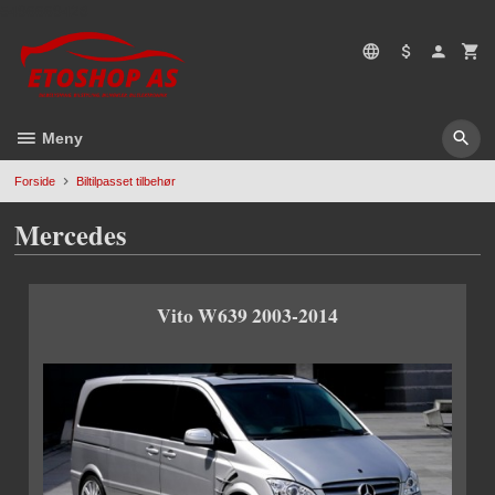
Gå
5496669428
til
innholdet
Meny
Forside
Biltilpasset tilbehør
Mercedes
Vito W639 2003-2014