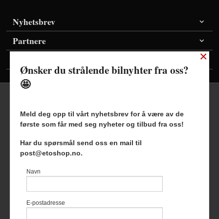
Nyhetsbrev
Partnere
×
Vis priser inkl./ekskl. mva
Ønsker du strålende bilnyhter fra oss?
🤩
Meld deg opp til vårt nyhetsbrev for å være av de
første som får med seg nyheter og tilbud fra oss!
Frakt
Kjøpsbetingelser
Sikkerhet og personvern
Har du spørsmål send oss en mail til
Nyhetsbrev
Blogg
post@etoshop.no.
Etoshop AS Hovsveien 17 7336 Meldal Tlf.
46511666
-
Navn
Foretaksregisteret 927127954
Vår nettbutikk bruker cookies slik at
E-postadresse
du får en bedre kjøpsopplevelse og
vi kan yte deg bedre service. Vi