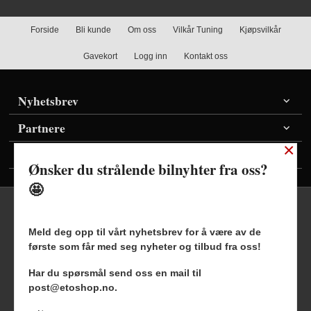
Forside
Bli kunde
Om oss
Vilkår Tuning
Kjøpsvilkår
Gavekort
Logg inn
Kontakt oss
Nyhetsbrev
Partnere
×
Vis priser inkl./ekskl. mva
Ønsker du strålende bilnyhter fra oss?
🤩
Meld deg opp til vårt nyhetsbrev for å være av de
første som får med seg nyheter og tilbud fra oss!
Frakt
Kjøpsbetingelser
Sikkerhet og personvern
Har du spørsmål send oss en mail til
Nyhetsbrev
Blogg
post@etoshop.no.
Etoshop AS Hovsveien 17 7336 Meldal Tlf.
46511666
-