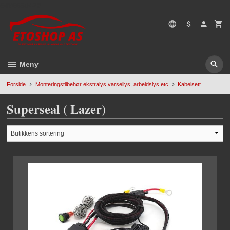
Gå
5496669428
til
innholdet
Meny
Forside
Monteringstilbehør ekstralys,varsellys, arbeidslys etc
Kabelsett
Superseal ( Lazer)