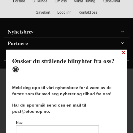
Forside
Bli kunde
Om oss
Vilkår Tuning
Kjøpsvilkår
Gavekort
Logg inn
Kontakt oss
Nyhetsbrev
Partnere
×
Vis priser inkl./ekskl. mva
Ønsker du strålende bilnyhter fra oss?
🤩
Meld deg opp til vårt nyhetsbrev for å være av de
første som får med seg nyheter og tilbud fra oss!
Frakt
Kjøpsbetingelser
Sikkerhet og personvern
Har du spørsmål send oss en mail til
Nyhetsbrev
Blogg
post@etoshop.no.
Etoshop AS Hovsveien 17 7336 Meldal Tlf.
46511666
-
Navn
Foretaksregisteret 927127954