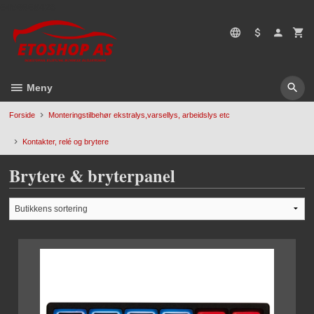
Gå
5496669428
til
innholdet
Meny
Forside
Monteringstilbehør ekstralys,varsellys, arbeidslys etc
Kontakter, relé og brytere
Brytere & bryterpanel