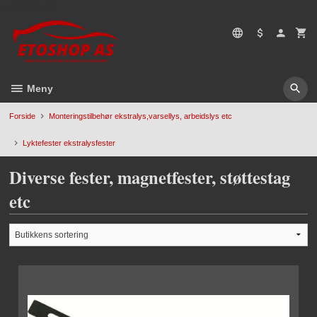
Gå
5496669428
til
innholdet
Meny
Forside
Monteringstilbehør ekstralys,varsellys, arbeidslys etc
Lyktefester ekstralysfester
Diverse fester, magnetfester, støttestag
etc