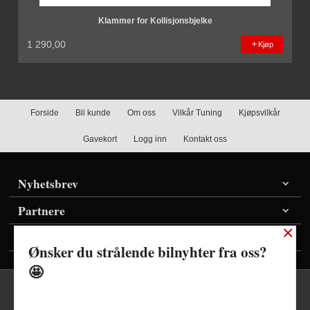
Klammer for Kollisjonsbjelke
1 290,00
Kjøp
Forside
Bli kunde
Om oss
Vilkår Tuning
Kjøpsvilkår
Gavekort
Logg inn
Kontakt oss
Nyhetsbrev
Partnere
×
Vis priser inkl./ekskl. mva
Ønsker du strålende bilnyhter fra oss?
🤩