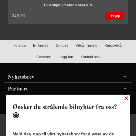
DT4 skjøt 2meter HAN-HUN
249,00
Kjøp
Forside
Bli kunde
Om oss
Vilkår Tuning
Kjøpsvilkår
Gavekort
Logg inn
Kontakt oss
Nyhetsbrev
Partnere
×
Vis priser inkl./ekskl. mva
Ønsker du strålende bilnyhter fra oss?
🤩
Meld deg opp til vårt nyhetsbrev for å være av de