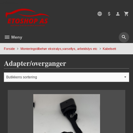
Gå
5496669428
til
innholdet
Meny
Forside
Monteringstilbehør ekstralys,varsellys, arbeidslys etc
Kabelsett
Adapter/overganger