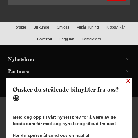
Forside
Bli kunde
Om oss
Vilkår Tuning
Kjøpsvilkår
Gavekort
Logg inn
Kontakt oss
Nyhetsbrev
Partnere
×
Vis priser inkl./ekskl. mva
Ønsker du strålende bilnyhter fra oss?
🤩
Meld deg opp til vårt nyhetsbrev for å være av de
første som får med seg nyheter og tilbud fra oss!
Frakt
Kjøpsbetingelser
Sikkerhet og personvern
Har du spørsmål send oss en mail til
Nyhetsbrev
Blogg