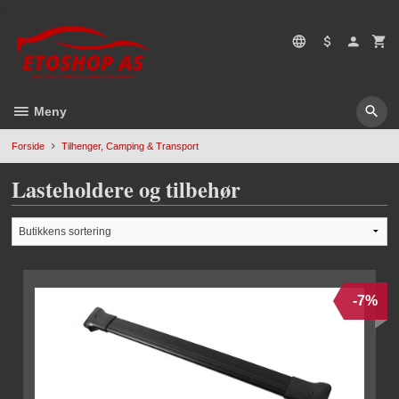
Gå
5496669428
til
innholdet
Meny
Forside
Tilhenger, Camping & Transport
Lasteholdere og tilbehør
-7%