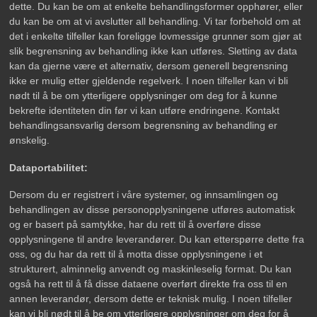
dette. Du kan be om at enkelte behandlingsformer opphører, eller
du kan be om at vi avslutter all behandling. Vi tar forbehold om at
det i enkelte tilfeller kan foreligge lovmessige grunner som gjør at
slik begrensning av behandling ikke kan utføres. Sletting av data
kan da gjerne være et alternativ, dersom generell begrensning
ikke er mulig etter gjeldende regelverk. I noen tilfeller kan vi bli
nødt til å be om ytterligere opplysninger om deg for å kunne
bekrefte identiteten din før vi kan utføre endringene. Kontakt
behandlingsansvarlig dersom begrensning av behandling er
ønskelig.
Dataportabilitet:
Dersom du er registrert i våre systemer, og innsamlingen og
behandlingen av disse personopplysningene utføres automatisk
og er basert på samtykke, har du rett til å overføre disse
opplysningene til andre leverandører. Du kan etterspørre dette fra
oss, og du har da rett til å motta disse opplysningene i et
strukturert, alminnelig anvendt og maskinleselig format. Du kan
også ha rett til å få disse dataene overført direkte fra oss til en
annen leverandør, dersom dette er teknisk mulig. I noen tilfeller
kan vi bli nødt til å be om ytterligere opplysninger om deg for å