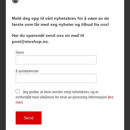
🤩
Meld deg opp til vårt nyhetsbrev for å være av de
første som får med seg nyheter og tilbud fra oss!
Frakt
Kjøpsbetingelser
Sikkerhet og personvern
Har du spørsmål send oss en mail til
Nyhetsbrev
Blogg
post@etoshop.no.
Etoshop AS Hovsveien 17 7336 Meldal Tlf.
46511666
-
Navn
Foretaksregisteret 927127954
Vår nettbutikk bruker cookies slik at
E-postadresse
du får en bedre kjøpsopplevelse og
vi kan yte deg bedre service. Vi
bruker cookies hovedsaklig til å
lagre innloggingsdetaljer og huske
Jeg godtar at dere sender meg nyhetsbrev, og er
hva du har puttet i handlekurven
innforstått med vilkårene for bruk av personlig informasjon
(les
din. Fortsett å bruke siden som
mer)
normalt om du godtar dette.
Les
mer
eller
endre innstillinger for
cookies.
Powered by
24Nettbutikk