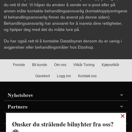
du rett til det. Vi håper du ønsker å sende en e-post eller på
annen måte kontakte behandlingsansvarlig (kontaktopplysningene
til behandlingsansvarlig finner du øverst på denne siden).
Behandlingsansvarlig har ansvaret for å ivareta dine rettigheter,
og hjelper deg med det du måtte lure på.
Du har også rett til å kontakte Datatilsynet dersom du er uenig i
avgjørelser eller behandlingsmåter hos Etoshop.
Forside
Bli kunde
Om oss
Vilkår Tuning
Kjøpsvilkår
Gavekort
Logg inn
Kontakt oss
Nyhetsbrev
Partnere
×
Vis priser inkl./ekskl. mva
Ønsker du strålende bilnyhter fra oss?