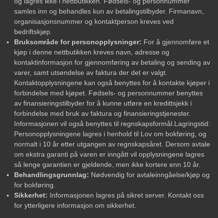
og lagres ikke i nettbutikken. Fødsels- og personnummer
samles inn og behandles kun av betalingstilbyder. Firmanavn,
organisasjonsnummer og kontaktperson kreves ved
bedriftskjøp.
Bruksområde for personopplysninger:
For å gjennomføre et
kjøp i denne nettbutikken kreves navn, adresse og
kontaktinformasjon for gjennomføring av betaling og sending av
varer, samt utsendelse av faktura der det er valgt.
Kontaktopplysningene kan også benyttes for å kontakte kjøper i
forbindelse med kjøpet. Fødsels- og personnummer benyttes
av finansieringstilbyder for å kunne utføre en kredittsjekk i
forbindelse med bruk av faktura og finansieringstjenester.
Informasjonen vil også benyttes til regnskapsformål.Lagringstid:
Personopplysningene lagres i henhold til Lov om bokføring, og
normalt i 10 år etter utgangen av regnskapsåret. Dersom avtale
om ekstra garanti på varen er inngått vil opplysningene lagres
så lenge garantien er gjeldende, men ikke kortere enn 10 år.
Behandlingsgrunnlag:
Nødvendig for avtaleinngåelse/kjøp og
for bokføring.
Sikkerhet:
Informasjonen lagres på sikret server. Kontakt oss
for ytterligere informasjon om sikkerhet.