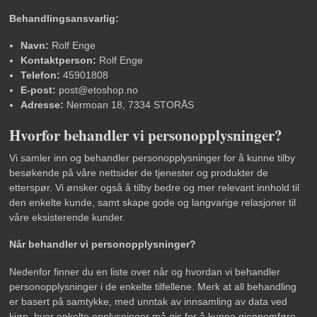
Behandlingsansvarlig:
Navn:
Rolf Enge
Kontaktperson:
Rolf Enge
Telefon:
45901808
E-post:
post@etoshop.no
Adresse:
Nermoan 18, 7334 STORÅS
Hvorfor behandler vi personopplysninger?
Vi samler inn og behandler personopplysninger for å kunne tilby
besøkende på våre nettsider de tjenester og produkter de
etterspør. Vi ønsker også å tilby bedre og mer relevant innhold til
den enkelte kunde, samt skape gode og langvarige relasjoner til
våre eksisterende kunder.
Når behandler vi personopplysninger?
Nedenfor finner du en liste over når og hvordan vi behandler
personopplysninger i de enkelte tilfellene. Merk at all behandling
er basert på samtykke, med unntak av innsamling av data ved
kjøp, hvor enkelte opplysninger må gis for å kunne gjennomføre