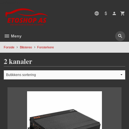
Gå
5496669428
til
innholdet
Meny
Forside
Bilstereo
Forsterkere
2 kanaler