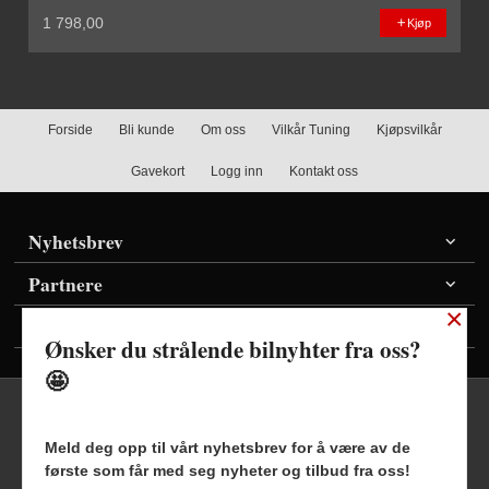
1 798,00
Kjøp
Forside
Bli kunde
Om oss
Vilkår Tuning
Kjøpsvilkår
Gavekort
Logg inn
Kontakt oss
Nyhetsbrev
Partnere
×
Vis priser inkl./ekskl. mva
Ønsker du strålende bilnyhter fra oss?
🤩
Meld deg opp til vårt nyhetsbrev for å være av de
første som får med seg nyheter og tilbud fra oss!
Frakt
Kjøpsbetingelser
Sikkerhet og personvern