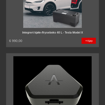
Integrert kjøle-/fryseboks 40 L - Tesla Model X
6 990,00
Kjøp