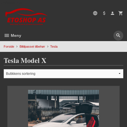
Gå
5496669428
til
innholdet
Meny
Forside
Biltilpasset tilbehør
Tesla
Tesla Model X