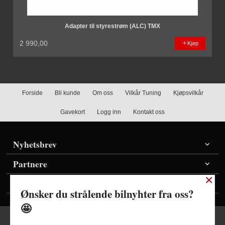
Adapter til styrestrøm (ALC) TMX
2 990,00
Kjøp
Forside
Bli kunde
Om oss
Vilkår Tuning
Kjøpsvilkår
Gavekort
Logg inn
Kontakt oss
Nyhetsbrev
Partnere
×
Vis priser inkl./ekskl. mva
Ønsker du strålende bilnyhter fra oss?
🤩