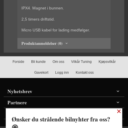
IPX4. Magnet i bunnen.
2,5 timers driftstid.
Micro USB kabel for lading medfølger.
Produktanmeldelser (0)
Forside
Bli kunde
Om oss
Vilkår Tuning
Kjøpsvilkår
Gavekort
Logg inn
Kontakt oss
Nyhetsbrev
Partnere
×
Vis priser inkl./ekskl. mva
Ønsker du strålende bilnyhter fra oss?
🤩