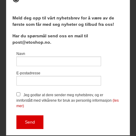
Meld deg opp til vårt nyhetsbrev for å være av de
første som får med seg nyheter og tilbud fra oss!
Frakt
Kjøpsbetingelser
Sikkerhet og personvern
Har du spørsmål send oss en mail til
Nyhetsbrev
Blogg
post@etoshop.no.
Etoshop AS Hovsveien 17 7336 Meldal Tlf.
46511666
-
Navn
Foretaksregisteret 927127954
Vår nettbutikk bruker cookies slik at
E-postadresse
du får en bedre kjøpsopplevelse og
vi kan yte deg bedre service. Vi
bruker cookies hovedsaklig til å
lagre innloggingsdetaljer og huske
Jeg godtar at dere sender meg nyhetsbrev, og er
hva du har puttet i handlekurven
innforstått med vilkårene for bruk av personlig informasjon
(les
din. Fortsett å bruke siden som
mer)
normalt om du godtar dette.
Les
mer
eller
endre innstillinger for
cookies.
Powered by
24Nettbutikk