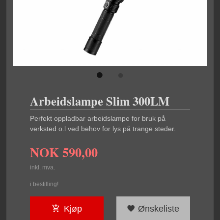
Arbeidslampe Slim 300LM
Perfekt oppladbar arbeidslampe for bruk på
verksted o.l ved behov for lys på trange steder.
NOK
590,00
inkl. mva.
i bestilling!
Kjøp
Ønskeliste