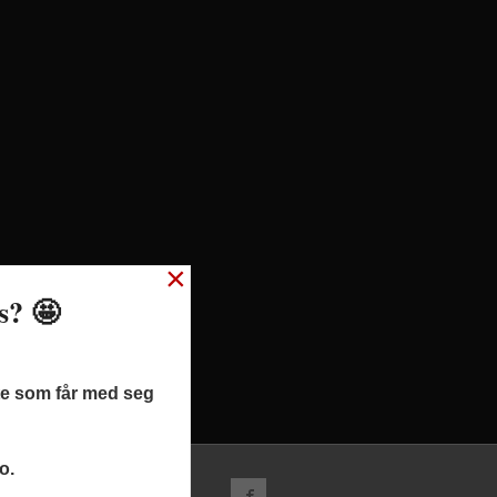
×
ss? 🤩
ste som får med seg
o.