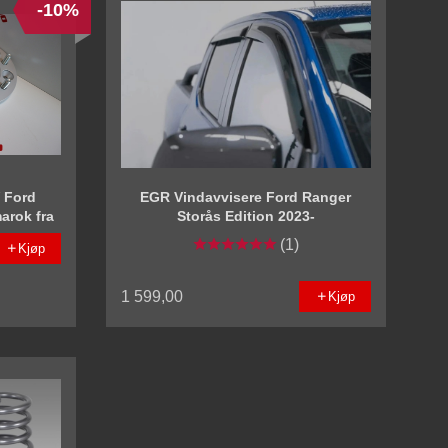
-10%
 Ford
EGR Vindavvisere Ford Ranger
arok fra
Storås Edition 2023-
(1)
Kjøp
1 599,00
Kjøp