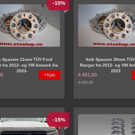
-10%
k Spacere 21mm TÜV Ford
4stk Spacere 30mm TÜV
 fra 2012- og VW Amarok fra
Ranger fra 2012- og VW Am
2023-
2023
00
4 491,00
Kjøp
4 990,00
Rabatt
-15%