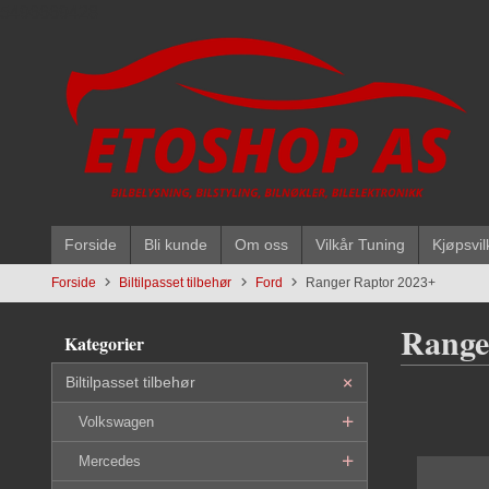
Gå
5496669428
til
innholdet
Forside
Bli kunde
Om oss
Vilkår Tuning
Kjøpsvil
Forside
Biltilpasset tilbehør
Ford
Ranger Raptor 2023+
Range
Kategorier
Biltilpasset tilbehør
Volkswagen
Mercedes