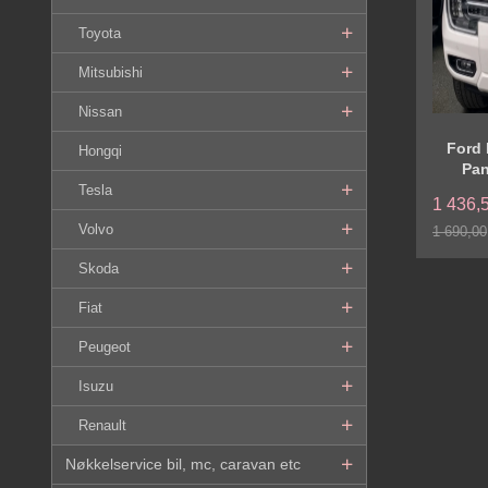
Toyota
Mitsubishi
Nissan
Ford 
Hongqi
Pan
Tesla
1 436,
Volvo
1 690,00
Rabatt
Skoda
Fiat
Peugeot
Isuzu
Renault
Nøkkelservice bil, mc, caravan etc