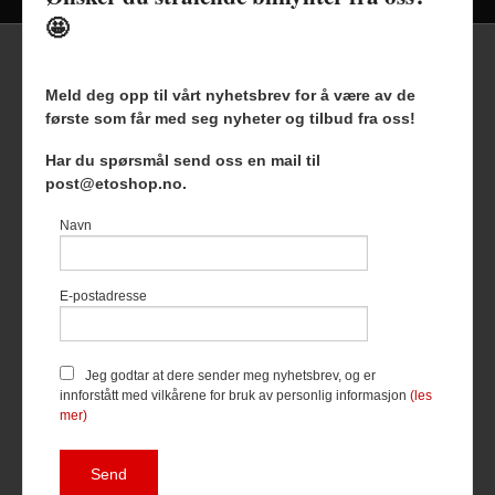
🤩
Meld deg opp til vårt nyhetsbrev for å være av de
første som får med seg nyheter og tilbud fra oss!
Frakt
Kjøpsbetingelser
Sikkerhet og personvern
Har du spørsmål send oss en mail til
Nyhetsbrev
Blogg
post@etoshop.no.
Etoshop AS Hovsveien 17 7336 Meldal Tlf.
46511666
-
Navn
Foretaksregisteret 927127954
Vår nettbutikk bruker cookies slik at
E-postadresse
du får en bedre kjøpsopplevelse og
vi kan yte deg bedre service. Vi
bruker cookies hovedsaklig til å
lagre innloggingsdetaljer og huske
Jeg godtar at dere sender meg nyhetsbrev, og er
hva du har puttet i handlekurven
innforstått med vilkårene for bruk av personlig informasjon
(les
din. Fortsett å bruke siden som
mer)
normalt om du godtar dette.
Les
mer
eller
endre innstillinger for
cookies.