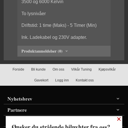
3500 og 6000 Kelvin
To lysnivåer
Driftstid: 1 time (Maks) - 5 Timer (Min)
Ink. Ladekabel og 230V adapter.
Produktanmeldelser (0)
Forside
Bli kunde
Om oss
Vilkår Tuning
Kjøpsvilkår
Gavekort
Logg inn
Kontakt oss
Nyhetsbrev
Partnere
×
Vis priser inkl./ekskl. mva
Ønsker du strålende bilnyhter fra oss?