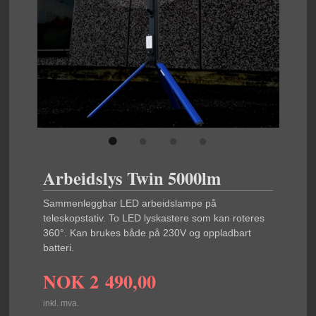
Arbeidslys Twin 5000lm
Sammenleggbar LED arbeidslampe på
teleskopstativ. To LED lyskastere som kan roteres
360°. Kan brukes både på 230V og oppladbart
batteri.
NOK
2 490,00
inkl. mva.