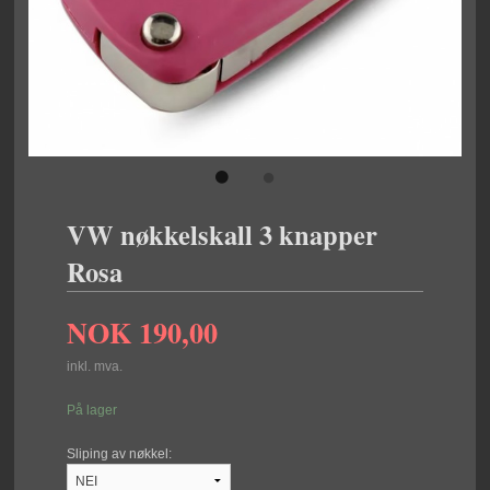
VW nøkkelskall 3 knapper
Rosa
NOK
190,00
inkl. mva.
På lager
Sliping av nøkkel: