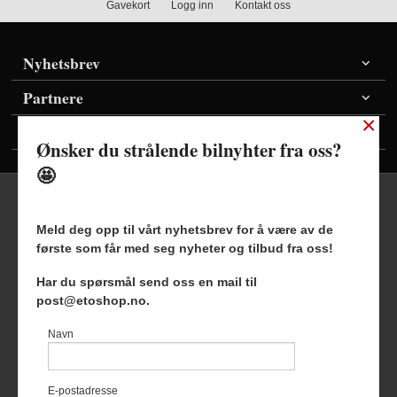
Gavekort
Logg inn
Kontakt oss
Nyhetsbrev
Partnere
×
Vis priser inkl./ekskl. mva
Ønsker du strålende bilnyhter fra oss?
🤩
Meld deg opp til vårt nyhetsbrev for å være av de
første som får med seg nyheter og tilbud fra oss!
Frakt
Kjøpsbetingelser
Sikkerhet og personvern
Har du spørsmål send oss en mail til
Nyhetsbrev
Blogg
post@etoshop.no.
Etoshop AS Hovsveien 17 7336 Meldal Tlf.
46511666
-
Navn
Foretaksregisteret 927127954
Vår nettbutikk bruker cookies slik at
E-postadresse
du får en bedre kjøpsopplevelse og