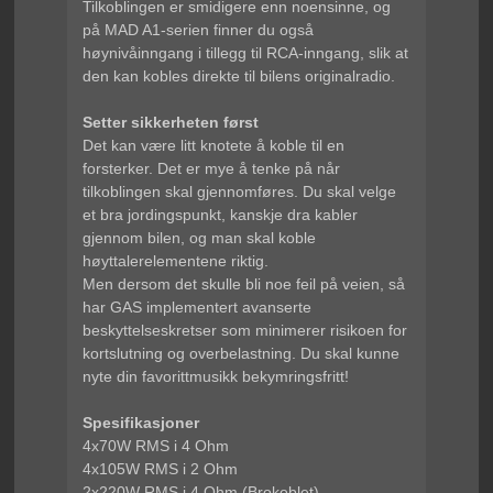
Tilkoblingen er smidigere enn noensinne, og
på MAD A1-serien finner du også
høynivåinngang i tillegg til RCA-inngang, slik at
den kan kobles direkte til bilens originalradio.
Setter sikkerheten først
Det kan være litt knotete å koble til en
forsterker. Det er mye å tenke på når
tilkoblingen skal gjennomføres. Du skal velge
et bra jordingspunkt, kanskje dra kabler
gjennom bilen, og man skal koble
høyttalerelementene riktig.
Men dersom det skulle bli noe feil på veien, så
har GAS implementert avanserte
beskyttelseskretser som minimerer risikoen for
kortslutning og overbelastning. Du skal kunne
nyte din favorittmusikk bekymringsfritt!
Spesifikasjoner
4x70W RMS i 4 Ohm
4x105W RMS i 2 Ohm
2x220W RMS i 4 Ohm (Brokoblet)