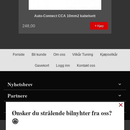
Auto-Connect CCA 10mm2 kabelsett
248,00
Kjøp
Forside
Bli kunde
Om oss
Vilkår Tuning
Kjøpsvilkår
Gavekort
Logg inn
Kontakt oss
Nyhetsbrev
Partnere
×
Vis priser inkl./ekskl. mva
Ønsker du strålende bilnyhter fra oss?
🤩