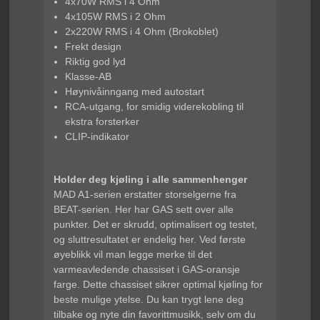
4x70W RMS i 4 Ohm
4x105W RMS i 2 Ohm
2x220W RMS i 4 Ohm (Brokoblet)
Frekt design
Riktig god lyd
Klasse-AB
Høynivåinngang med autostart
RCA-utgang, for smidig viderekobling til
ekstra forsterker
CLIP-indikator
Holder deg kjøling i alle sammenhenger
MAD A1-serien erstatter storselgerne fra
BEAT-serien. Her har GAS sett over alle
punkter. Det er skrudd, optimalisert og testet,
og sluttresultatet er endelig her. Ved første
øyeblikk vil man legge merke til det
varmeavledende chassiset i GAS-oransje
farge. Dette chassiset sikrer optimal kjøling for
beste mulige ytelse. Du kan trygt lene deg
tilbake og nyte din favorittmusikk, selv om du