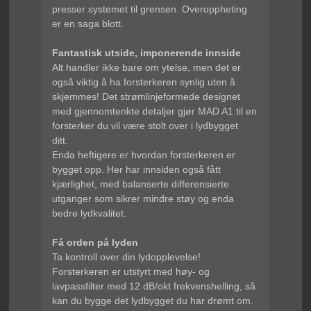
presser systemet til grensen. Overoppheting
er en saga blott.
Fantastisk utside, imponerende innside
Alt handler ikke bare om ytelse, men det er
også viktig å ha forsterkeren synlig uten å
skjemmes! Det strømlinjeformede designet
med gjennomtenkte detaljer gjør MAD A1 til en
forsterker du vil være stolt over i lydbygget
ditt.
Enda heftigere er hvordan forsterkeren er
bygget opp. Her har innsiden også fått
kjærlighet, med balanserte differensierte
utganger som sikrer mindre støy og enda
bedre lydkvalitet.
Få orden på lyden
Ta kontroll over din lydopplevelse!
Forsterkeren er utstyrt med høy- og
lavpassfilter med 12 dB/okt frekvenshelling, så
kan du bygge det lydbygget du har drømt om.