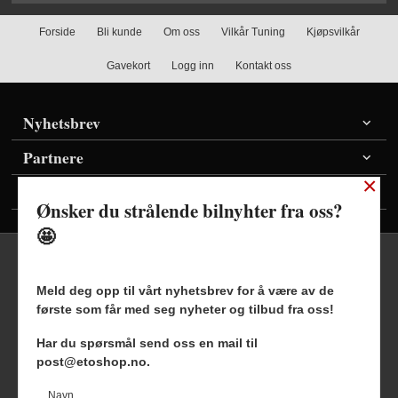
Forside
Bli kunde
Om oss
Vilkår Tuning
Kjøpsvilkår
Gavekort
Logg inn
Kontakt oss
Nyhetsbrev
Partnere
×
Vis priser inkl./ekskl. mva
Ønsker du strålende bilnyhter fra oss?
🤩
Meld deg opp til vårt nyhetsbrev for å være av de
første som får med seg nyheter og tilbud fra oss!
Frakt
Kjøpsbetingelser
Sikkerhet og personvern
Har du spørsmål send oss en mail til
Nyhetsbrev
Blogg
post@etoshop.no.
Etoshop AS Hovsveien 17 7336 Meldal Tlf.
46511666
-
Navn