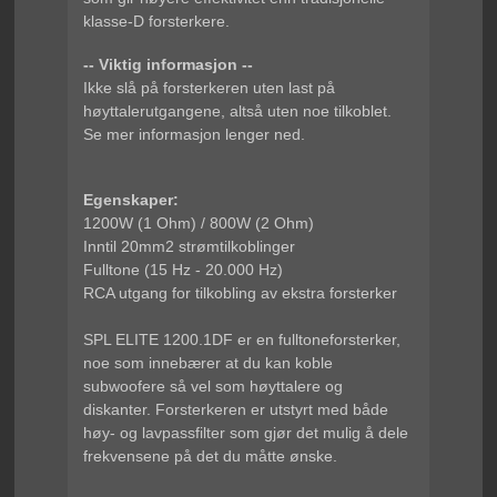
klasse-D forsterkere.
-- Viktig informasjon --
Ikke slå på forsterkeren uten last på
høyttalerutgangene, altså uten noe tilkoblet.
Se mer informasjon lenger ned.
Egenskaper:
1200W (1 Ohm) / 800W (2 Ohm)
Inntil 20mm2 strømtilkoblinger
Fulltone (15 Hz - 20.000 Hz)
RCA utgang for tilkobling av ekstra forsterker
SPL ELITE 1200.1DF er en fulltoneforsterker,
noe som innebærer at du kan koble
subwoofere så vel som høyttalere og
diskanter. Forsterkeren er utstyrt med både
høy- og lavpassfilter som gjør det mulig å dele
frekvensene på det du måtte ønske.