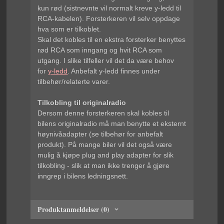
kun rød (sistnevnte vil normalt kreve y-ledd til
RCA-kabelen). Forsterkeren vil selv oppdage
hva som er tilkoblet.
Skal det kobles til en ekstra forsterker benyttes
rød RCA som inngang og hvit RCA som
utgang. I slike tilfeller vil det da være behov
for
y-ledd
. Anbefalt y-ledd finnes under
tilbehør/relaterte varer.
Tilkobling til originalradio
Dersom denne forsterkeren skal kobles til
bilens originalradio må man benytte et eksternt
høynivåadapter (se tilbehør for anbefalt
produkt).
På mange biler vil det også være
mulig å kjøpe plug and play adapter for slik
tilkobling - slik at man ikke trenger å gjøre
inngrep i bilens ledningsnett.
Produktanmeldelser (0)