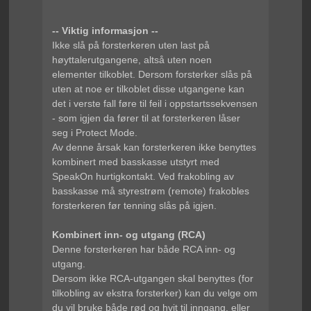
-- Viktig informasjon --
Ikke slå på forsterkeren uten last på
høyttalerutgangene, altså uten noen
elementer tilkoblet. Dersom forsterker slås på
uten at noe er tilkoblet disse utgangene kan
det i verste fall føre til feil i oppstartssekvensen
- som igjen da fører til at forsterkeren låser
seg i Protect Mode.
Av denne årsak kan forsterkeren ikke benyttes
kombinert med basskasse utstyrt med
SpeakOn hurtigkontakt. Ved frakobling av
basskasse må styrestrøm (remote) frakobles
forsterkeren før tenning slås på igjen.
Kombinert inn- og utgang (RCA)
Denne forsterkeren har både RCA inn- og
utgang.
Dersom ikke RCA-utgangen skal benyttes (for
tilkobling av ekstra forsterker) kan du velge om
du vil bruke både rød og hvit til inngang, eller