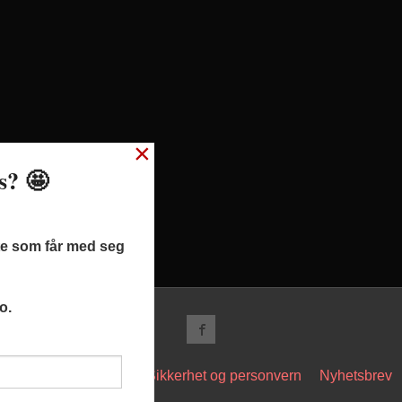
×
ss? 🤩
ste som får med seg
o.
t
Kjøpsbetingelser
Sikkerhet og personvern
Nyhetsbrev