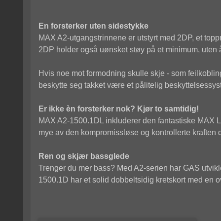
En forsterker uten sidestykke
MAX A2-utgangstrinnene er utstyrt med 2DP, et toppmo
2DP holder også uønsket støy på et minimum, uten å 
Hvis noe mot formodning skulle skje - som feilkobli
beskytte seg takket være et pålitelig beskyttelsessy
Er ikke èn forsterker nok? Kjør to samtidig!
MAX A2-1500.1DL inkluderer den fantastiske MAX L
mye av den kompromissløse og kontrollerte kraften d
Ren og skjær bassglede
Trenger du mer bass? Med A2-serien har GAS utviklet
1500.1D har et solid dobbeltsidig kretskort med en o