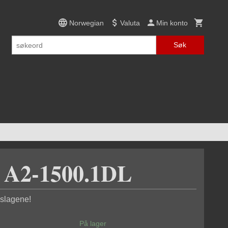
Norwegian
Valuta
Min konto
Søk
A2-1500.1DL
 slagene!
På lager