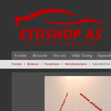
Gå
5496669428
til
innholdet
Forside
Bli kunde
Om oss
Vilkår Tuning
Kjøpsvil
Forside
Bilstereo
Forsterkere
Monoforsterkere
GAS MAX A2-