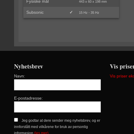
Fysiske mål
443 x 60 x 198 mm
Subsonic
✓
15 Hz - 35 Hz
Nyhetsbrev
Vis prise
Navn:
Vis priser ek
E-postadresse:
Jeg godtar at dere sender meg nyhetsbrev, og er
innforstått med vilkårene for bruk av personlig
informasjon
(les mer)