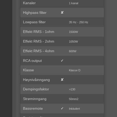
Kanaler
1 kanal
Highpass filter
✘
Lowpass filter
35 Hz - 250 Hz
Effekt RMS - 1ohm
1500W
Effekt RMS - 2ohm
1050W
Effekt RMS - 4ohm
600W
RCA output
✓
Klasse
Klasse D
Høynivåinngang
✘
Dempingsfaktor
>130
Strøminngang
50mm2
Bassremote
✓
Inkludert