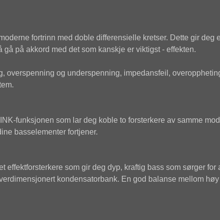
derne fortrinn med doble differensielle kretser. Dette gir deg 
gå på akkord med det som kanskje er viktigst - effekten.
ng, overspenning og underspenning, impedansfeil, overoppheting
stem.
INK-funksjonen som lar deg koble to forsterkere av samme mod
ine basselementer fortjener.
 effektforsterkere som gir deg dyp, kraftig bass som sørger for
verdimensjonert kondensatorbank. En god balanse mellom høy effe