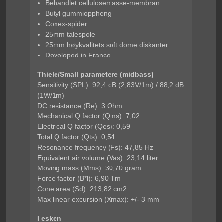
Behandlet cellulosemasse-membran
Butyl gummioppheng
Conex-spider
25mm talespole
25mm høykvalitets soft dome diskanter
Developed in France
Thiele/Small parametere (midbass)
Sensitivity (SPL): 92,4 dB (2,83V/1m) / 88,2 dB
(1W/1m)
DC resistance (Re): 3 Ohm
Mechanical Q factor (Qms): 7,02
Electrical Q factor (Qes): 0,59
Total Q factor (Qts): 0,54
Resonance frequency (Fs): 47,85 Hz
Equivalent air volume (Vas): 23,14 liter
Moving mass (Mms): 30,70 gram
Force factor (B*l): 6,90 Tm
Cone area (Sd): 213,82 cm2
Max linear excursion (Xmax): +/- 3 mm
I esken