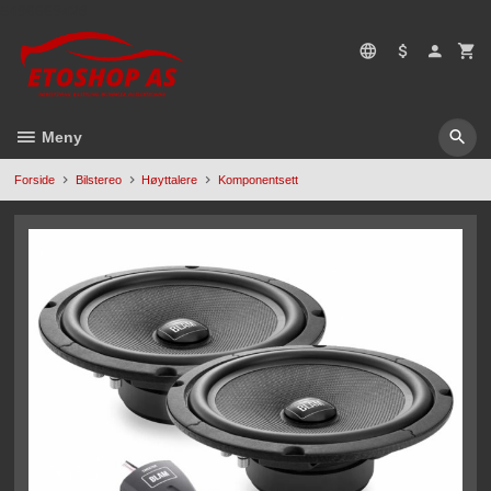
Gå
5496669428
til
innholdet
Meny
Forside
Bilstereo
Høyttalere
Komponentsett