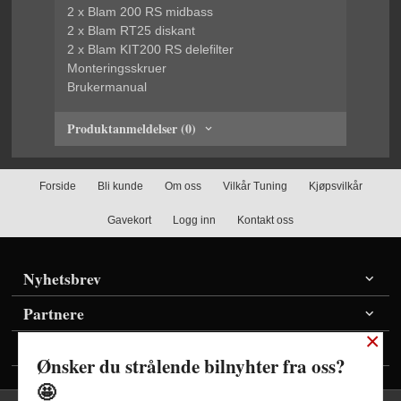
2 x Blam 200 RS midbass
2 x Blam RT25 diskant
2 x Blam KIT200 RS delefilter
Monteringsskruer
Brukermanual
Produktanmeldelser (0)
Forside
Bli kunde
Om oss
Vilkår Tuning
Kjøpsvilkår
Gavekort
Logg inn
Kontakt oss
Nyhetsbrev
Partnere
×
Vis priser inkl./ekskl. mva
Ønsker du strålende bilnyhter fra oss?
🤩