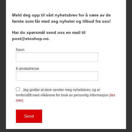
Meld deg opp til vårt nyhetsbrev for å være av de
første som får med seg nyheter og tilbud fra oss!
Frakt
Kjøpsbetingelser
Sikkerhet og personvern
Har du spørsmål send oss en mail til
Nyhetsbrev
Blogg
post@etoshop.no.
Etoshop AS Hovsveien 17 7336 Meldal Tlf.
46511666
-
Navn
Foretaksregisteret 927127954
Vår nettbutikk bruker cookies slik at
E-postadresse
du får en bedre kjøpsopplevelse og
vi kan yte deg bedre service. Vi
bruker cookies hovedsaklig til å
lagre innloggingsdetaljer og huske
Jeg godtar at dere sender meg nyhetsbrev, og er
hva du har puttet i handlekurven
innforstått med vilkårene for bruk av personlig informasjon
(les
din. Fortsett å bruke siden som
mer)
normalt om du godtar dette.
Les
mer
eller
endre innstillinger for
cookies.
Powered by
24Nettbutikk