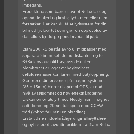
impedans.
Produktene som bærer navnet Relax lar deg
oppnå detaljert og kraftig lyd - med eller uten
forsterker. Her kan du få et lydsystem for din
bil med lydkvalitet som gjør en opplevelse av
den ellers kjedelige pendlerveien til jobb.
Blam 200 RS består av to 8" midbasser med
separate 25mm soft dome diskanter, og to
6dB/oktav audiofil høypass delefilter.
Membranet er laget av høykvalitets
cellulosemasse kombinert med butyloppheng.
Generøse dimensjoner på magnetsystemet
(85 x 15mm) bidrar til optimal QTS, et godt
nivå av følsomhet og høy effekthåndtering.
Diskanten er utstyrt med Neodymium-magnet,
soft dome, og 20mm talespole med CCAW-
tråd (kobber/aluminium blanding).
Erstatt dine middelmådige originalhøyttalere
og nyt i stedet favorittmusikken fra Blam Relax.