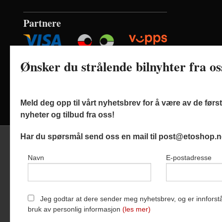
Partnere
Ønsker du strålende bilnyhter fra o
Meld deg opp til vårt nyhetsbrev for å være av de før
nyheter og tilbud fra oss!
Har du spørsmål send oss en mail til post@etoshop.n
Navn
E-postadresse
Frak
Etoshop AS
Jeg godtar at dere sender meg nyhetsbrev, og er innforstå
bruk av personlig informasjon
(les mer)
Vår nettbutik