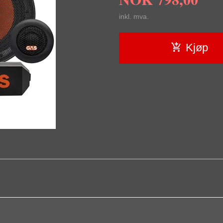
inkl. mva.
Kjøp