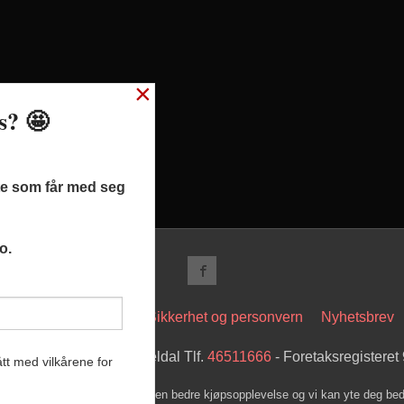
×
ss? 🤩
ste som får med seg
o.
t
Kjøpsbetingelser
Sikkerhet og personvern
Nyhetsbrev
 Hovsveien 17 7336 Meldal Tlf.
46511666
- Foretaksregistere
tt med vilkårene for
k bruker cookies slik at du får en bedre kjøpsopplevelse og vi kan yte deg bed