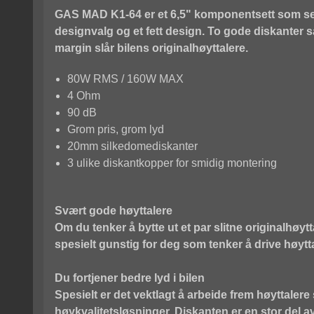
GAS MAD K1-64 er et 6,5" komponentsett som sette
designvalg og et fett design. To gode diskanter 
margin slår bilens originalhøyttalere.
80W RMS / 160W MAX
4 Ohm
90 dB
Grom pris, grom lyd
20mm silkedomediskanter
3 ulike diskantkopper for smidig montering
Svært gode høyttalere
Om du tenker å bytte ut et par slitne originalhøy
spesielt gunstig for deg som tenker å drive høytta
Du fortjener bedre lyd i bilen
Spesielt er det vektlagt å arbeide frem høyttalere 
høykvalitetsløsninger. Diskanten er en stor del 