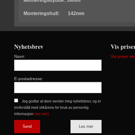
Monteringsdybde: 59mm
Monteringshull: 142mm
Nyhetsbrev
Vis prise
Navn:
Vis priser ek
E-postadresse:
Jeg godtar at dere sender meg nyhetsbrev, og er
innforstått med vilkårene for bruk av personlig
informasjon
(les mer)
Les mer