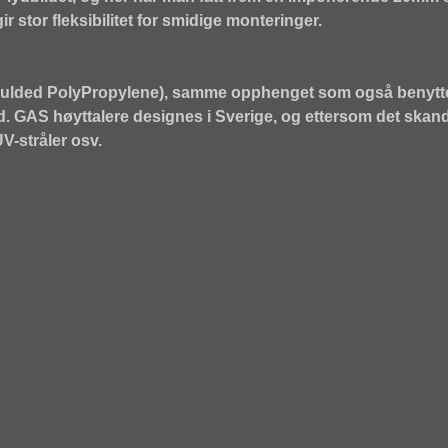
r stor fleksibilitet for smidige monteringer.
Moulded PolyPropylene), samme opphenget som også benytte
ed. GAS høyttalere designes i Sverige, og ettersom det skand
UV-stråler osv.