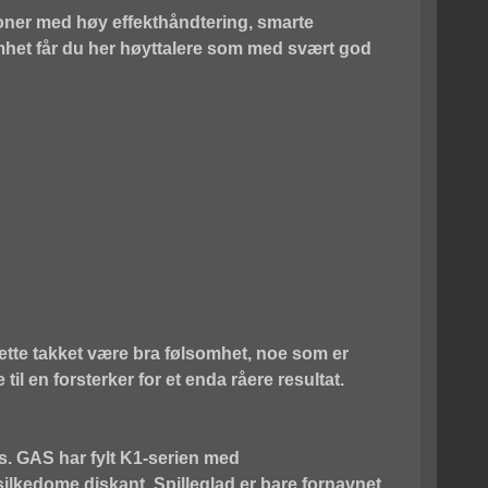
toner med høy effekthåndtering, smarte
omhet får du her høyttalere som med svært god
Dette takket være bra følsomhet, noe som er
il en forsterker for et enda råere resultat.
ris. GAS har fylt K1-serien med
ilkedome diskant. Spilleglad er bare fornavnet,