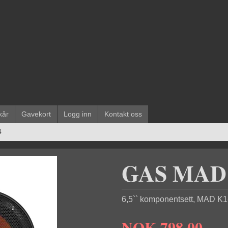
kår
Gavekort
Logg inn
Kontakt oss
4
GAS MAD 
6,5`` komponentsett, MAD K
NOK
798,00