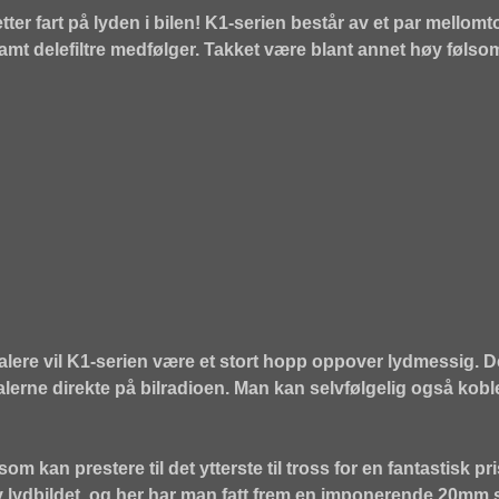
r fart på lyden i bilen! K1-serien består av et par mellom
samt delefiltre medfølger. Takket være blant annet høy føls
ttalere vil K1-serien være et stort hopp oppover lydmessig. 
lerne direkte på bilradioen. Man kan selvfølgelig også koble t
som kan prestere til det ytterste til tross for en fantastisk p
av lydbildet, og her har man fatt frem en imponerende 20mm s