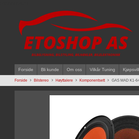
Gå
5496669428
til
innholdet
Forside
Bli kunde
Om oss
Vilkår Tuning
Kjøpsvil
Forside
Bilstereo
Høyttalere
Komponentsett
GAS MAD K1-6