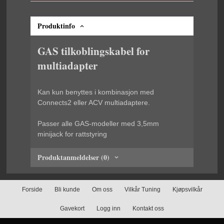
Produktinfo
GAS tilkoblingskabel for
multiadapter
Kan kun benyttes i kombinasjon med
Connects2 eller ACV multiadaptere.
Passer alle GAS-modeller med 3,5mm
minijack for rattstyring
Produktanmeldelser (0)
Forside
Bli kunde
Om oss
Vilkår Tuning
Kjøpsvilkår
Gavekort
Logg inn
Kontakt oss