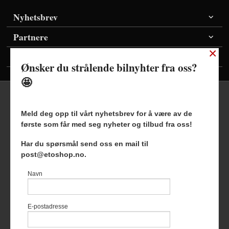
Nyhetsbrev
Partnere
×
Vis priser inkl./ekskl. mva
Ønsker du strålende bilnyhter fra oss?
🤩
Meld deg opp til vårt nyhetsbrev for å være av de
første som får med seg nyheter og tilbud fra oss!
Frakt
Kjøpsbetingelser
Sikkerhet og personvern
Har du spørsmål send oss en mail til
Nyhetsbrev
Blogg
post@etoshop.no.
Etoshop AS Hovsveien 17 7336 Meldal Tlf.
46511666
-
Navn
Foretaksregisteret 927127954
Vår nettbutikk bruker cookies slik at
E-postadresse
du får en bedre kjøpsopplevelse og
vi kan yte deg bedre service. Vi
bruker cookies hovedsaklig til å