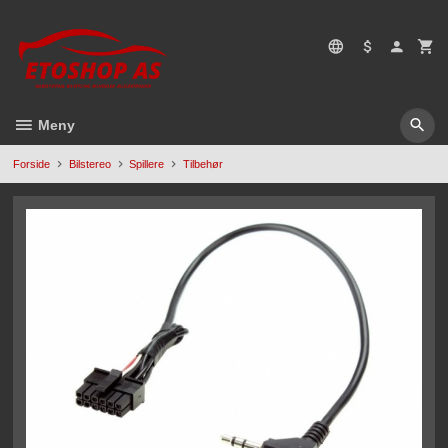
Gå
5496669428
til
innholdet
Meny
Forside
Bilstereo
Spillere
Tilbehør