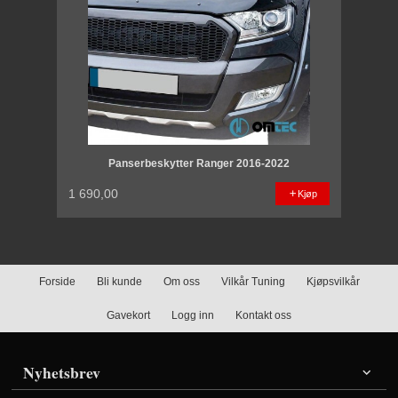
Panserbeskytter Ranger 2016-2022
1 690,00
Kjøp
Forside
Bli kunde
Om oss
Vilkår Tuning
Kjøpsvilkår
Gavekort
Logg inn
Kontakt oss
Nyhetsbrev