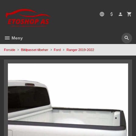
Gå
5496669428
til
innholdet
Meny
Forside
Biltilpasset tilbehør
Ford
Ranger 2019-2022