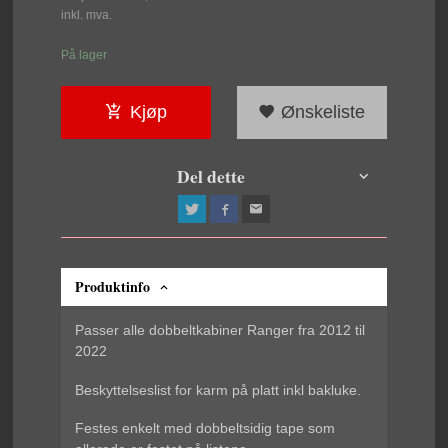
Rabatt
inkl. mva.
På lager
Kjøp
Ønskeliste
Del dette
Produktinfo
Passer alle dobbeltkabiner Ranger fra 2012 til
2022
Beskyttelseslist for karm på platt inkl bakluke.
Festes enkelt med dobbeltsidig tape som