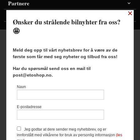
Partnere
×
Vis priser inkl./ekskl. mva
Ønsker du strålende bilnyhter fra oss?
🤩
Meld deg opp til vårt nyhetsbrev for å være av de
første som får med seg nyheter og tilbud fra oss!
Frakt
Kjøpsbetingelser
Sikkerhet og personvern
Har du spørsmål send oss en mail til
Nyhetsbrev
Blogg
post@etoshop.no.
Etoshop AS Hovsveien 17 7336 Meldal Tlf.
46511666
-
Navn
Foretaksregisteret 927127954
Vår nettbutikk bruker cookies slik at
E-postadresse
du får en bedre kjøpsopplevelse og
vi kan yte deg bedre service. Vi
bruker cookies hovedsaklig til å
lagre innloggingsdetaljer og huske
Jeg godtar at dere sender meg nyhetsbrev, og er
hva du har puttet i handlekurven
innforstått med vilkårene for bruk av personlig informasjon
(les
din. Fortsett å bruke siden som