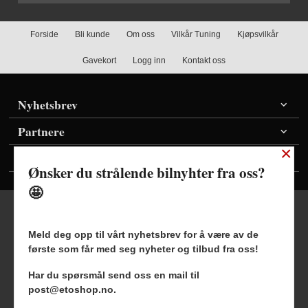
Forside
Bli kunde
Om oss
Vilkår Tuning
Kjøpsvilkår
Gavekort
Logg inn
Kontakt oss
Nyhetsbrev
Partnere
×
Vis priser inkl./ekskl. mva
Ønsker du strålende bilnyhter fra oss?
🤩
Meld deg opp til vårt nyhetsbrev for å være av de
første som får med seg nyheter og tilbud fra oss!
Frakt
Kjøpsbetingelser
Sikkerhet og personvern
Har du spørsmål send oss en mail til
Nyhetsbrev
Blogg
post@etoshop.no.