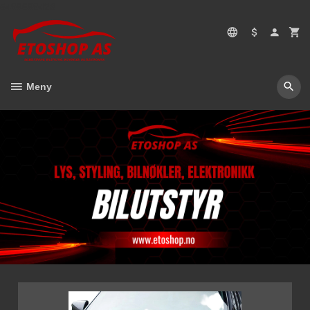
Gå
5496669428
til
innholdet
Meny