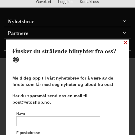
Gavekort
Logg inn
Kontakt oss
Nyhetsbrev
Partnere
×
Vis priser inkl./ekskl. mva
Ønsker du strålende bilnyhter fra oss?
🤩
Meld deg opp til vårt nyhetsbrev for å være av de
første som får med seg nyheter og tilbud fra oss!
Frakt
Kjøpsbetingelser
Sikkerhet og personvern
Har du spørsmål send oss en mail til
Nyhetsbrev
Blogg
post@etoshop.no.
Etoshop AS Hovsveien 17 7336 Meldal Tlf.
46511666
-
Navn
Foretaksregisteret 927127954
Vår nettbutikk bruker cookies slik at
E-postadresse
du får en bedre kjøpsopplevelse og