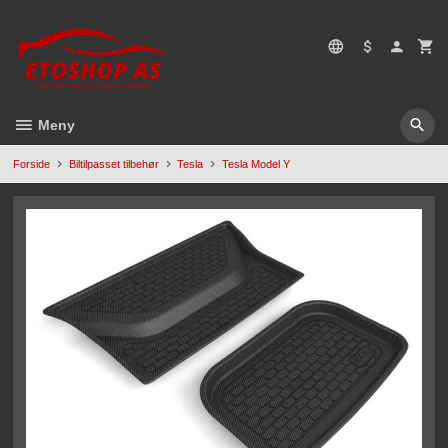
Gå
5496669428
til
innholdet
Meny
Forside
Biltilpasset tilbehør
Tesla
Tesla Model Y