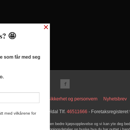
×
ss? 🤩
ste som får med seg
o.
t
Kjøpsbetingelser
Sikkerhet og personvern
Nyhetsbrev
 Hovsveien 17 7336 Meldal Tlf.
46511666
- Foretaksregistere
tt med vilkårene for
k bruker cookies slik at du får en bedre kjøpsopplevelse og vi kan yte deg bed
s hovedsaklig til å lagre innloggingsdetaljer og huske hva du har puttet i han