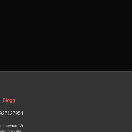
Blogg
t 927127954
re service. Vi
dlekurven din.