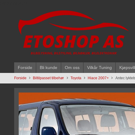
Gå
5496669428
til
innholdet
Forside
Bli kunde
Om oss
Vilkår Tuning
Kjøpsvil
Forside
Biltilpasset tilbehør
Toyota
Hiace 2007+
Antec lykte