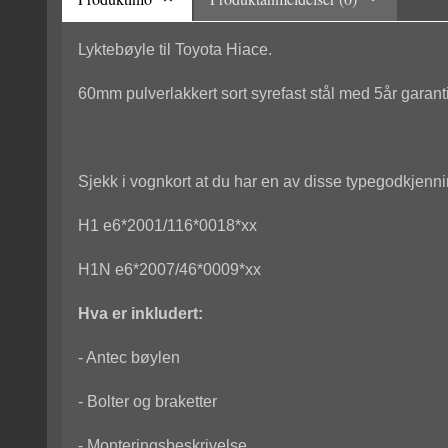
Lyktebøyle til Toyota Hiace.
60mm pulverlakkert sort syrefast stål med 5år garanti
Sjekk i vognkort at du har en av disse typegodkjenn
H1 e6*2001/116*0018*xx
H1N e6*2007/46*0009*xx
Hva er inkludert:
- Antec bøylen
- Bolter og braketter
- Monteringsbeskrivelse