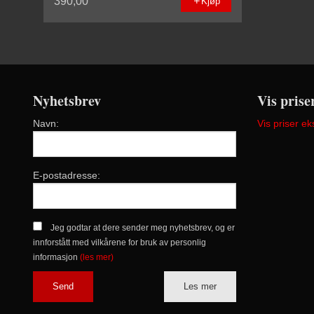
390,00
Kjøp
Nyhetsbrev
Vis prise
Navn:
Vis priser ek
E-postadresse:
Jeg godtar at dere sender meg nyhetsbrev, og er
innforstått med vilkårene for bruk av personlig
informasjon
(les mer)
Les mer