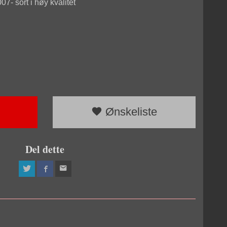
07- sort i høy kvalitet
Ønskeliste
Del dette