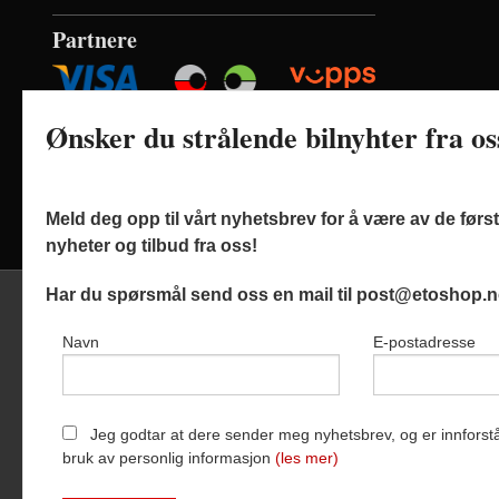
Partnere
Ønsker du strålende bilnyhter fra o
Meld deg opp til vårt nyhetsbrev for å være av de før
nyheter og tilbud fra oss!
Har du spørsmål send oss en mail til post@etoshop.n
Navn
E-postadresse
Frak
Etoshop AS
Jeg godtar at dere sender meg nyhetsbrev, og er innforstå
bruk av personlig informasjon
(les mer)
Vår nettbutik
bruker cookie