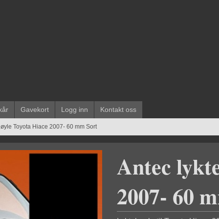
kår
Gavekort
Logg inn
Kontakt oss
bøyle Toyota Hiace 2007- 60 mm Sort
Antec lykt
2007- 60 