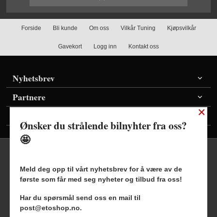
Forside
Bli kunde
Om oss
Vilkår Tuning
Kjøpsvilkår
Gavekort
Logg inn
Kontakt oss
Nyhetsbrev
Partnere
×
Vis priser inkl./ekskl. mva
Ønsker du strålende bilnyhter fra oss?
🤩
Meld deg opp til vårt nyhetsbrev for å være av de
første som får med seg nyheter og tilbud fra oss!
Frakt
Kjøpsbetingelser
Sikkerhet og personvern
Har du spørsmål send oss en mail til
Nyhetsbrev
Blogg
post@etoshop.no.