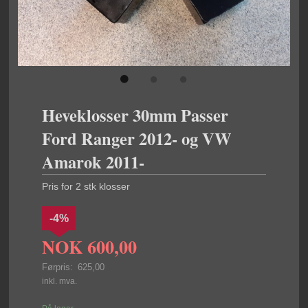
Heveklosser 30mm Passer
Ford Ranger 2012- og VW
Amarok 2011-
Pris for 2 stk klosser
-4%
NOK
600,00
Førpris:
625,00
Rabatt
inkl. mva.