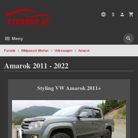
Gå
5496669428
til
innholdet
Meny
Forside
Biltilpasset tilbehør
Volkswagen
Amarok
Amarok 2011 - 2022
Styling VW Amarok 2011+