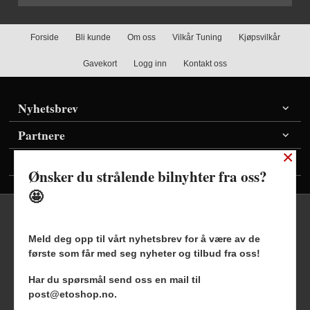
Forside
Bli kunde
Om oss
Vilkår Tuning
Kjøpsvilkår
Gavekort
Logg inn
Kontakt oss
Nyhetsbrev
Partnere
×
Vis priser inkl./ekskl. mva
Ønsker du strålende bilnyhter fra oss?
🤩
Meld deg opp til vårt nyhetsbrev for å være av de
første som får med seg nyheter og tilbud fra oss!
Frakt
Kjøpsbetingelser
Sikkerhet og personvern
Har du spørsmål send oss en mail til
Nyhetsbrev
Blogg
post@etoshop.no.