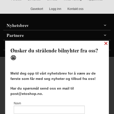
Gavekort
Logg inn
Kontakt oss
Nyhetsbrev
Partnere
×
Vis priser inkl./ekskl. mva
Ønsker du strålende bilnyhter fra oss?
🤩
Meld deg opp til vårt nyhetsbrev for å være av de
første som får med seg nyheter og tilbud fra oss!
Frakt
Kjøpsbetingelser
Sikkerhet og personvern
Har du spørsmål send oss en mail til
Nyhetsbrev
Blogg
post@etoshop.no.
Etoshop AS Hovsveien 17 7336 Meldal Tlf.
46511666
-
Navn
Foretaksregisteret 927127954