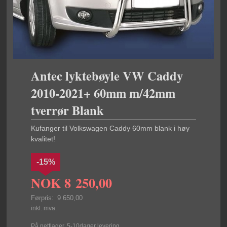
Antec lyktebøyle VW Caddy
2010-2021+ 60mm m/42mm
tverrør Blank
Kufanger til Volkswagen Caddy 60mm blank i høy
kvalitet!
-15%
NOK
8 250,00
Førpris:
9 650,00
Rabatt
inkl. mva.
På nettlager. 5-10dager levering