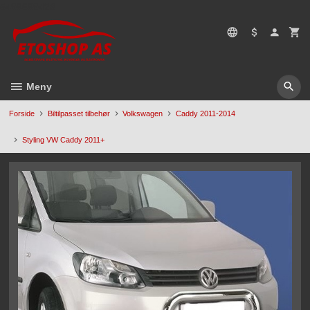
Gå
5496669428
til
innholdet
Meny
Forside
Biltilpasset tilbehør
Volkswagen
Caddy 2011-2014
Styling VW Caddy 2011+