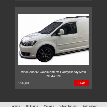
Vindavvisere kanalmonterte Caddy/Caddy Maxi
2004-2020
990,00
Kjøp
Forside
Bli kunde
Om oss
Vilkår Tuning
Kjøpsvilkår