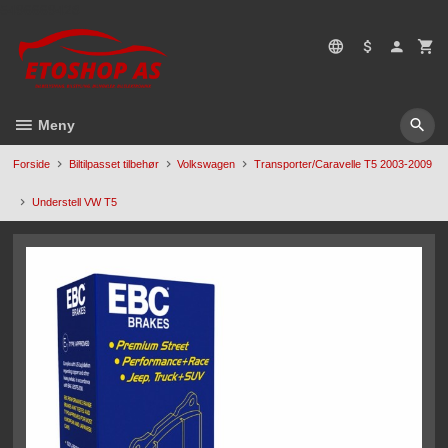
Gå
5496669428
til
innholdet
Meny
Forside
Biltilpasset tilbehør
Volkswagen
Transporter/Caravelle T5 2003-2009
Understell VW T5