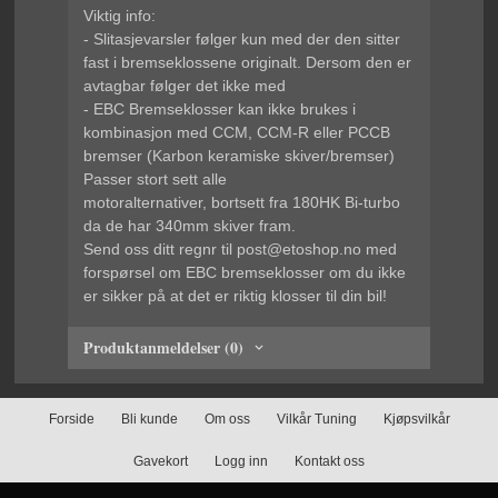
Viktig info:
- Slitasjevarsler følger kun med der den sitter
fast i bremseklossene originalt. Dersom den er
avtagbar følger det ikke med
- EBC Bremseklosser kan ikke brukes i
kombinasjon med CCM, CCM-R eller PCCB
bremser (Karbon keramiske skiver/bremser)
Passer stort sett alle
motoralternativer,
bortsett
fra 180HK Bi-turbo
da de har 340mm skiver fram.
Send oss ditt regnr til post@etoshop.no med
forspørsel om EBC bremseklosser om du ikke
er sikker på at det er riktig klosser til din bil!
Produktanmeldelser (0)
Forside
Bli kunde
Om oss
Vilkår Tuning
Kjøpsvilkår
Gavekort
Logg inn
Kontakt oss