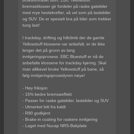
bruksområdet stort. EBC Yellowstuff
bremseklosser gir fordeler på raske gatebiler
med mye hestekrefter, så vel som på lastebiler
og SUV. De er spesielt bra på biler som trekker
tung last!
I trackday, drifting og hillclimb der de gamle
Yellowstuff klossene var anbefalt, er de ikke
lenger det på grunn av lang
innkjøringsprosess. EBC Bluestuff er nå de
anbefalte klossene for trackday kjøring. Skal
man allikevel bruke Yellowstuff på bane, så
følg innkjøringsprosedyren nøye!
- Høy friksjon
- 15% bedre bremseeffekt
- Passer for raske gatebiler, lastebiler og SUV
- Utmerket bitt fra kaldt
- R90 godkjent
- Brake-in coating for raskere innkjøring
- Laget med Nucap NRS-Bakplate