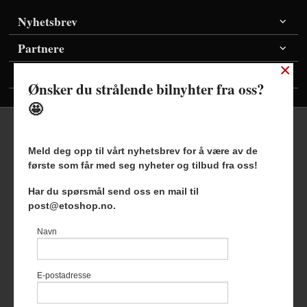
Nyhetsbrev
Partnere
×
Vis priser inkl./ekskl. mva
Ønsker du strålende bilnyhter fra oss?
🤩
Meld deg opp til vårt nyhetsbrev for å være av de
første som får med seg nyheter og tilbud fra oss!
Frakt
Kjøpsbetingelser
Sikkerhet og personvern
Har du spørsmål send oss en mail til
Nyhetsbrev
Blogg
post@etoshop.no.
Etoshop AS Hovsveien 17 7336 Meldal Tlf.
46511666
-
Navn
Foretaksregisteret 927127954
Vår nettbutikk bruker cookies slik at
E-postadresse
du får en bedre kjøpsopplevelse og
vi kan yte deg bedre service. Vi
bruker cookies hovedsaklig til å