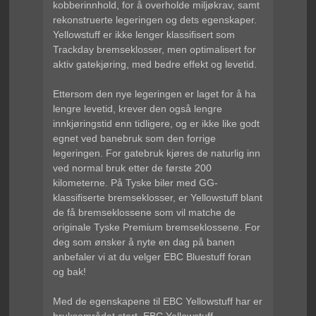
kobberinnhold, for å overholde miljøkrav, samt
rekonstruerte legeringen og dets egenskaper.
Yellowstuff er ikke lenger klassifisert som
Trackday bremseklosser, men optimalisert for
aktiv gatekjøring, med bedre effekt og levetid.
Ettersom den nye legeringen er laget for å ha
lengre levetid, krever den også lengre
innkjøringstid enn tidligere, og er ikke like godt
egnet ved banebruk som den forrige
legeringen. For gatebruk kjøres de naturlig inn
ved normal bruk etter de første 200
kilometerne. På Tyske biler med GG-
klassifiserte bremseklosser, er Yellowstuff blant
de få bremseklossene som vil matche de
originale Tyske Premium bremseklossene. For
deg som ønsker å nyte en dag på banen
anbefaler vi at du velger EBC Bluestuff foran
og bak!
Med de egenskapene til EBC Yellowstuff har er