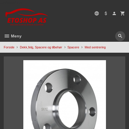
Gå
5496669428
til
innholdet
Meny
Forside
Dekk,felg, Spacere og tilbehør
Spacere
Med sentrering