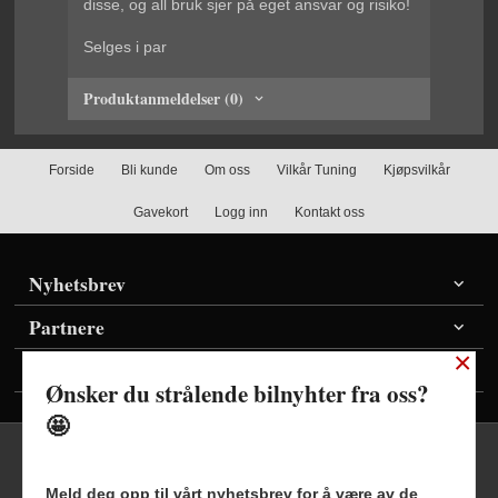
disse, og all bruk sjer på eget ansvar og risiko!
Selges i par
Produktanmeldelser (0)
Forside
Bli kunde
Om oss
Vilkår Tuning
Kjøpsvilkår
Gavekort
Logg inn
Kontakt oss
Nyhetsbrev
Partnere
×
Vis priser inkl./ekskl. mva
Ønsker du strålende bilnyhter fra oss?
🤩
Meld deg opp til vårt nyhetsbrev for å være av de