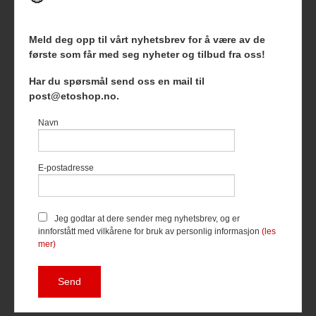
Meld deg opp til vårt nyhetsbrev for å være av de
første som får med seg nyheter og tilbud fra oss!
Frakt
Kjøpsbetingelser
Sikkerhet og personvern
Har du spørsmål send oss en mail til
Nyhetsbrev
Blogg
post@etoshop.no.
Etoshop AS Hovsveien 17 7336 Meldal Tlf.
46511666
-
Navn
Foretaksregisteret 927127954
Vår nettbutikk bruker cookies slik at
E-postadresse
du får en bedre kjøpsopplevelse og
vi kan yte deg bedre service. Vi
bruker cookies hovedsaklig til å
lagre innloggingsdetaljer og huske
Jeg godtar at dere sender meg nyhetsbrev, og er
hva du har puttet i handlekurven
innforstått med vilkårene for bruk av personlig informasjon
(les
din. Fortsett å bruke siden som
mer)
normalt om du godtar dette.
Les
mer
eller
endre innstillinger for
cookies.
Powered by
24Nettbutikk