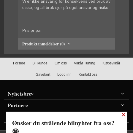
Vi er ikke ansvarlig for konsekvens ved bruk av
disse, og all bruk sjer på eget ansvar og risiko!
Pris pr par
Produktanmeldelser (0)
Forside
Bli kunde
Om oss
Vilkår Tuning
Kjøpsvilkår
Gavekort
Logg inn
Kontakt oss
Nyhetsbrev
Partnere
×
Vis priser inkl./ekskl. mva
Ønsker du strålende bilnyhter fra oss?
🤩