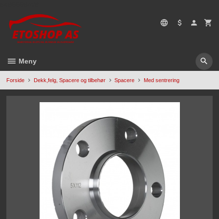
Gå
5496669428
til
innholdet
Meny
Forside
Dekk,felg, Spacere og tilbehør
Spacere
Med sentrering