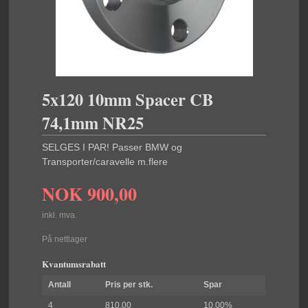
5x120 10mm Spacer CB
74,1mm NR25
SELGES I PAR! Passer BMW og
Transporter/caravelle m.flere
NOK
900,00
inkl. mva.
På nettlager
Kvantumsrabatt
Antall
Pris per stk.
Spar
4
810,00
10.00%