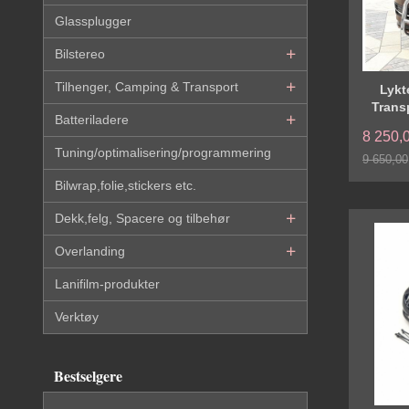
Glassplugger
Bilstereo
Tilhenger, Camping & Transport
Lykt
Trans
Batteriladere
8 250,
Tuning/optimalisering/programmering
9 650,00
Rabatt
Bilwrap,folie,stickers etc.
Dekk,felg, Spacere og tilbehør
Overlanding
Lanifilm-produkter
Verktøy
Bestselgere