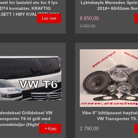
ett for lastebil etc for 4 lys
Lyktebøyle Mercedes Sprin
DT4 kontakter. KRAFTIG
2018+ 60/42mm Sor
SETT I HØY KVALITET! 24V!
8 650,00
Les mer
9 650,00
Rabatt
derdeksel Grilldeksel VW
Vibe 8" biltilpasset høytta
ansporter T6 til grill med
VW Transporter T5.
kromdetaljer (Highline)
2 790,00
Kjøp