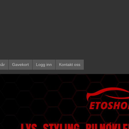
kår
Gavekort
Logg inn
Kontakt oss