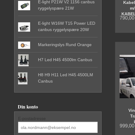
E-light P21W V2 1156 canbus
Kabels
m/
ryggelyspære 21W
KABEL
790,00
E-light W16W T15 Power LED
canbus ryggelyspære 20W
Markeringslys Rund Orange
H7 Led H45 4500lm Canbus
H8 H9 H11 Led H45 4500LM
Canbus
Din konto
Vin
Tr
E-postadresse
999,00