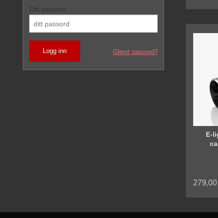
Ditt passord
Glemt passord?
E-l
ca
279,00