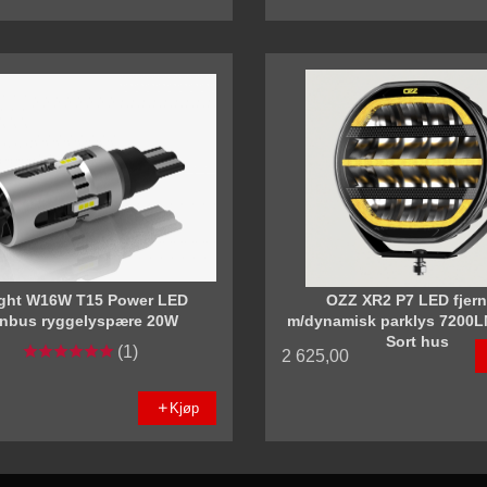
ight W16W T15 Power LED
OZZ XR2 P7 LED fjern
nbus ryggelyspære 20W
m/dynamisk parklys 7200
Sort hus
(1)
2 625,00
Kjøp