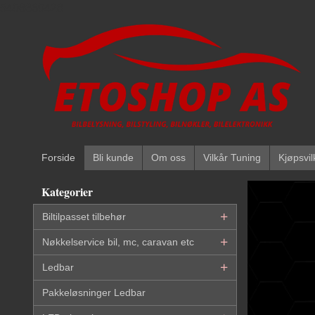
Gå
5496669428
til
innholdet
Forside
Bli kunde
Om oss
Vilkår Tuning
Kjøpsvil
Kategorier
Biltilpasset tilbehør
Nøkkelservice bil, mc, caravan etc
Ledbar
Pakkeløsninger Ledbar