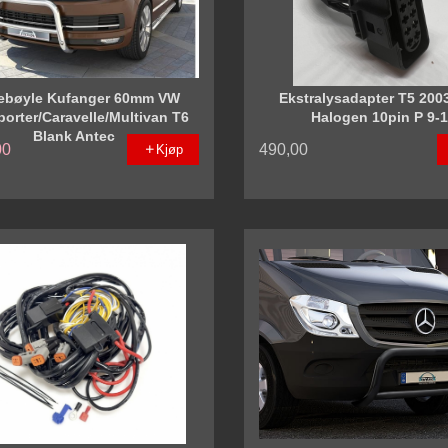
ebøyle Kufanger 60mm VW
Ekstralysadapter T5 200
porter/Caravelle/Multivan T6
Halogen 10pin P 9-
Blank Antec
00
490,00
Kjøp