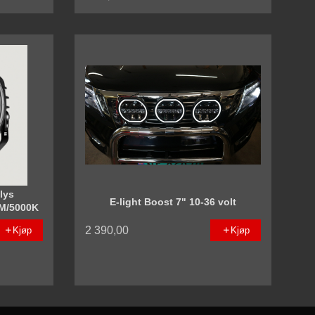
Rabatt
lys
E-light Boost 7" 10-36 volt
LM/5000K
2 390,00
Kjøp
Kjøp