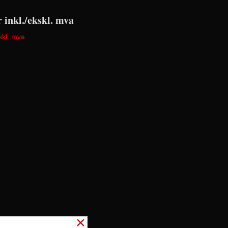
r inkl./ekskl. mva
skl. mva.
×