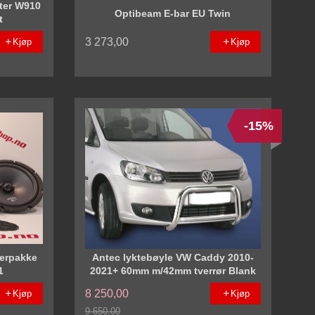
ter W910
Optibeam E-bar EU Twin
t
3 273,00
Kjøp
Kjøp
-15%
lerpakke
Antec lyktebøyle VW Caddy 2010-
1
2021+ 60mm m/42mm tverrør Blank
8 250,00
Kjøp
Kjøp
9 650,00