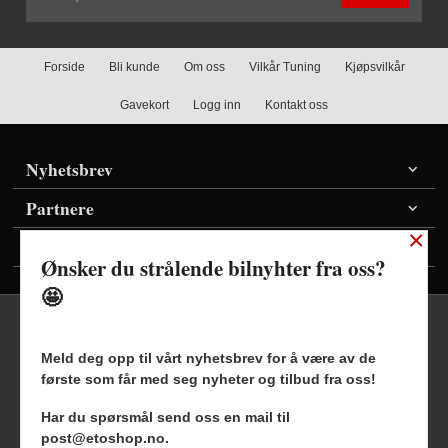
Forside
Bli kunde
Om oss
Vilkår Tuning
Kjøpsvilkår
Gavekort
Logg inn
Kontakt oss
Nyhetsbrev
Partnere
×
Vis priser inkl./ekskl. mva
Ønsker du strålende bilnyhter fra oss?
🤩
Meld deg opp til vårt nyhetsbrev for å være av de
første som får med seg nyheter og tilbud fra oss!
Frakt
Kjøpsbetingelser
Sikkerhet og personvern
Har du spørsmål send oss en mail til
Nyhetsbrev
Blogg
post@etoshop.no.