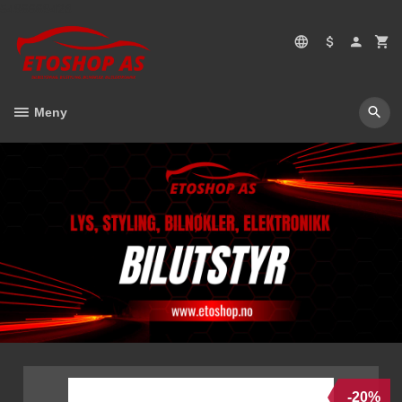
Gå
5496669428
til
innholdet
Meny
-20%