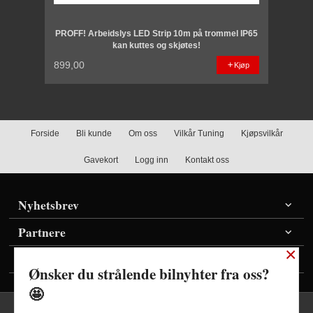
PROFF! Arbeidslys LED Strip 10m på trommel IP65
kan kuttes og skjøtes!
899,00
Kjøp
Forside
Bli kunde
Om oss
Vilkår Tuning
Kjøpsvilkår
Gavekort
Logg inn
Kontakt oss
Nyhetsbrev
Partnere
×
Vis priser inkl./ekskl. mva
Ønsker du strålende bilnyhter fra oss?
🤩