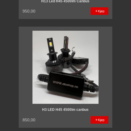
H13 Led H45 4500lm Canbus
950,00
Kjøp
H3 LED H45 4500lm canbus
850,00
Kjøp