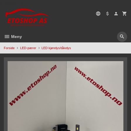
Gå
5496669428
til
innholdet
Meny
Forside
LED-pærer
LED kjørelys/tåkelys