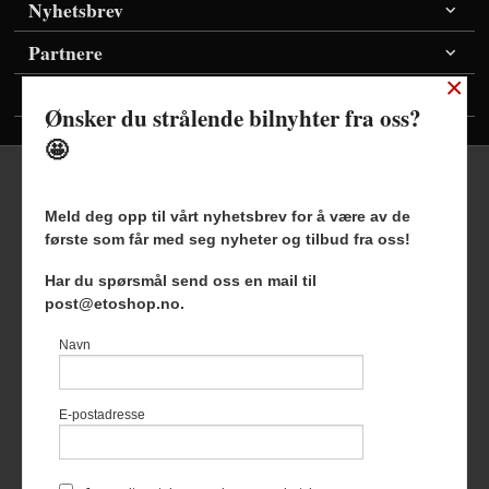
Nyhetsbrev
Partnere
×
Vis priser inkl./ekskl. mva
Ønsker du strålende bilnyhter fra oss?
🤩
Meld deg opp til vårt nyhetsbrev for å være av de
første som får med seg nyheter og tilbud fra oss!
Frakt
Kjøpsbetingelser
Sikkerhet og personvern
Har du spørsmål send oss en mail til
Nyhetsbrev
Blogg
post@etoshop.no.
Etoshop AS Hovsveien 17 7336 Meldal Tlf.
46511666
-
Navn
Foretaksregisteret 927127954
Vår nettbutikk bruker cookies slik at
E-postadresse
du får en bedre kjøpsopplevelse og
vi kan yte deg bedre service. Vi
bruker cookies hovedsaklig til å
lagre innloggingsdetaljer og huske