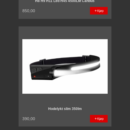
H8 H9 H11 Led H45 4500LM Canbus
850,00
Kjøp
Hodelykt slim 350lm
390,00
Kjøp