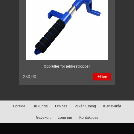
Oppruller for jekkestropper
250,00
Kjøp
Forside
Bli kunde
Om oss
Vilkår Tuning
Kjøpsvilkår
Gavekort
Logg inn
Kontakt oss