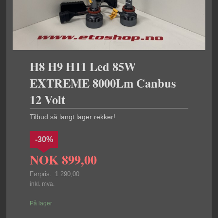
H8 H9 H11 Led 85W
EXTREME 8000Lm Canbus
12 Volt
Tilbud så langt lager rekker!
-30%
NOK
899,00
Førpris:
1 290,00
Rabatt
inkl. mva.
På lager