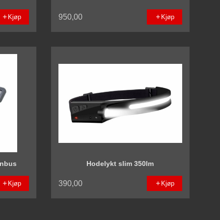
950,00
Kjøp
Kjøp
anbus
Hodelykt slim 350lm
390,00
Kjøp
Kjøp