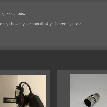
esjekk/canbus.
arklys hovedlykter som til taklys,fotbrønnlys, etc.