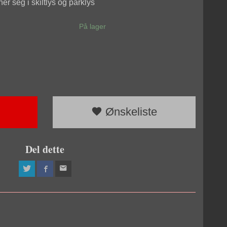
 seg i skiltlys og parklys
På lager
Ønskeliste
Del dette