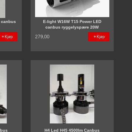
6 canbus
E-light W16W T15 Power LED
canbus ryggelyspære 20W
279,00
Kjøp
Kjøp
nbus
H4 Led H45 4500lm Canbus