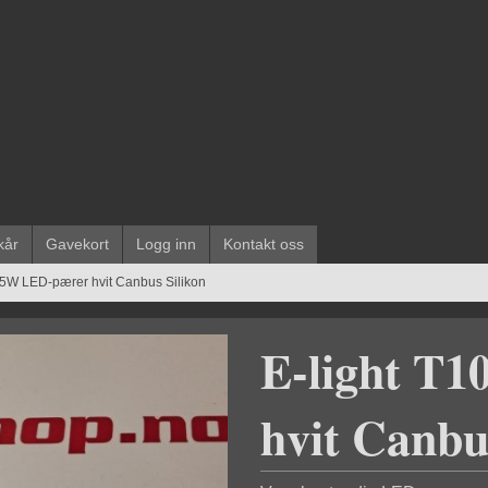
kår
Gavekort
Logg inn
Kontakt oss
W5W LED-pærer hvit Canbus Silikon
E-light T
hvit Canbu