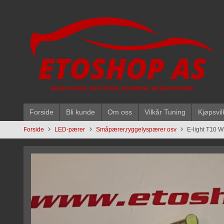
Gå
5496669428
til
innholdet
Forside
Bli kunde
Om oss
Vilkår Tuning
Kjøpsvil
Forside
LED-pærer
Småpærer,ryggelyspærer osv
E-light T10 