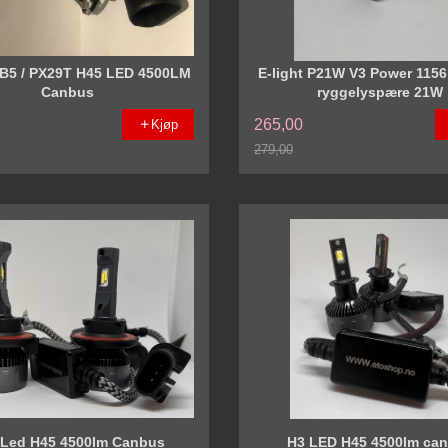
HB5 / PX29T H45 LED 4500LM
E-light P21W V3 Power 115
Canbus
ryggelyspære 21W
265,00
Kjøp
279,00
Rabatt
 Led H45 4500lm Canbus
H3 LED H45 4500lm ca