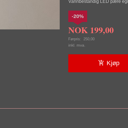
Vannbestandig LED pære egner
-20%
NOK
199,00
Førpris:
250,00
Rabatt
inkl. mva.
Kjøp