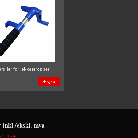
ruller for jekkestropper
Kjøp
r inkl./ekskl. mva
skl. mva.