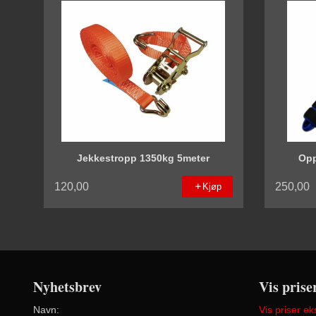
Jekkestropp 1350kg 5meter
Opp
120,00
250,00
Kjøp
Nyhetsbrev
Vis prise
Navn:
Vis priser ek