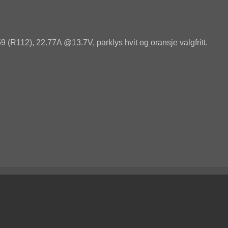
(R112), 22.77A @13.7V, parklys hvit og oransje valgfritt.