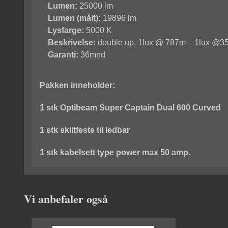
Lumen:
25000 lm
Lumen (målt):
19896 lm
Lysfarge:
5000 K
Beskrivelse:
double up, 1lux @ 787m – 1lux @359 
Garanti:
36mnd
Pakken inneholder:
1 stk Optibeam Super Captain Dual 600 Curved
1 stk skiltfeste til ledbar
1 stk kabelsett type power max 50 amp.
Vi anbefaler også