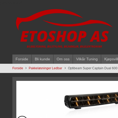
Gå
5496669428
til
innholdet
Forside
Bli kunde
Om oss
Vilkår Tuning
Kjøpsvil
Forside
Pakkeløsninger Ledbar
Optibeam Super Captain Dual 600