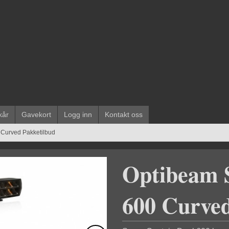
kår
Gavekort
Logg inn
Kontakt oss
 Curved Pakketilbud
Optibeam 
600 Curved