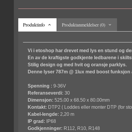
Produktinfo
Produktanmeldelser (0)
Vi i etoshop har drevet med lys en stund og d
En av de kraftigste godkjente ledbarene i skilts
Stilig design og med hvit og oransje parklys.
Denne lyser 787m @ 1lux med boost funksjon a
Spenning :
9-36V
Referanseverdi:
30
Dimensjon:
525.00 x 68.50 x 80.00mm
Kontakt:
DTP2 ( Loddes eller monter DTP (for stort
Kabel-lengde:
2,20 m
IP grad:
IP68
Godkjenninger:
R112, R10, R148