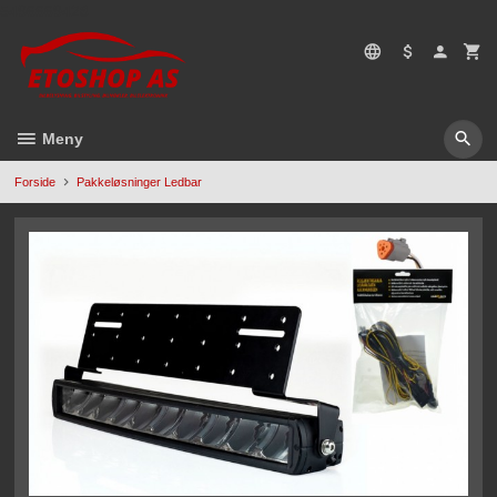
Gå
5496669428
til
innholdet
Meny
Forside
Pakkeløsninger Ledbar