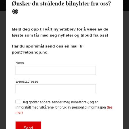
Ønsker du strålende bilnyhter fra oss?
🤩
Meld deg opp til vårt nyhetsbrev for å være av de
første som får med seg nyheter og tilbud fra oss!
Frakt
Kjøpsbetingelser
Sikkerhet og personvern
Har du spørsmål send oss en mail til
Nyhetsbrev
Blogg
post@etoshop.no.
Etoshop AS Hovsveien 17 7336 Meldal Tlf.
46511666
-
Navn
Foretaksregisteret 927127954
Vår nettbutikk bruker cookies slik at
E-postadresse
du får en bedre kjøpsopplevelse og
vi kan yte deg bedre service. Vi
bruker cookies hovedsaklig til å
lagre innloggingsdetaljer og huske
Jeg godtar at dere sender meg nyhetsbrev, og er
hva du har puttet i handlekurven
innforstått med vilkårene for bruk av personlig informasjon
(les
din. Fortsett å bruke siden som
mer)
normalt om du godtar dette.
Les
mer
eller
endre innstillinger for
cookies.