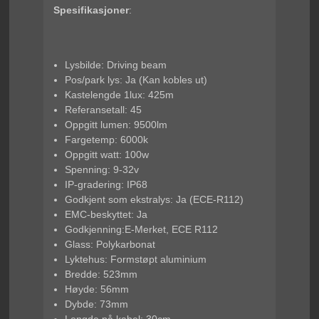
Spesifikasjoner
:
Lysbilde: Driving beam
Pos/park lys: Ja (Kan kobles ut)
Kastelengde 1lux: 425m
Referansetall: 45
Oppgitt lumen: 9500lm
Fargetemp: 6000k
Oppgitt watt: 100w
Spenning: 9-32v
IP-gradering: IP68
Godkjent som ekstralys: Ja (ECE-R112)
EMC-beskyttet: Ja
Godkjenning:E-Merket, ECE R112
Glass: Polykarbonat
Lyktehus: Formstøpt aluminium
Bredde: 523mm
Høyde: 56mm
Dybde: 73mm