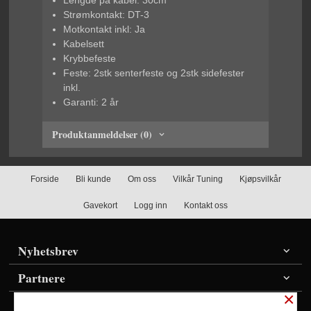
Lengde på kabel: 30cm
Strømkontakt: DT-3
Motkontakt inkl: Ja
Kabelsett
Krybbefeste
Feste: 2stk senterfeste og 2stk sidefester
inkl.
Garanti: 2 år
Produktanmeldelser (0)
Forside
Bli kunde
Om oss
Vilkår Tuning
Kjøpsvilkår
Gavekort
Logg inn
Kontakt oss
Nyhetsbrev
Partnere
×
Vis priser inkl./ekskl. mva