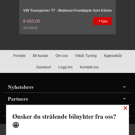
VW Transporter T7 - Multivan Frontbøyle Sort 63mm
8 650,00
Kjøp
10 469,00
Rabatt
Forside
Bli kunde
Om oss
Vilkår Tuning
Kjøpsvilkår
Gavekort
Logg inn
Kontakt oss
Nyhetsbrev
Partnere
×
Vis priser inkl./ekskl. mva
Ønsker du strålende bilnyhter fra oss?
🤩