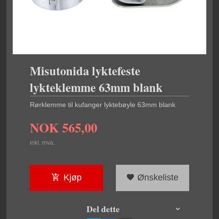
Misutonida lyktefeste
lykteklemme 63mm blank
Rørklemme til kufanger lyktebøyle 63mm blank
NOK
565,00
inkl. mva.
Kjøp
Ønskeliste
Del dette