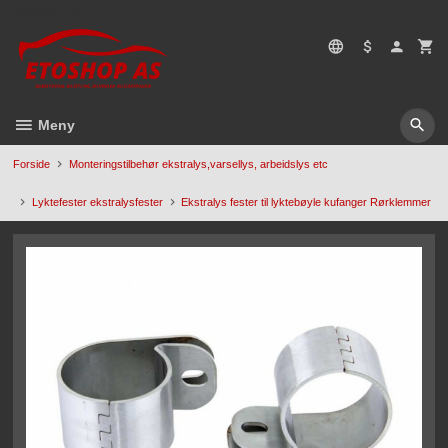
Gå
5496669428
til
innholdet
Meny
Forside
Monteringstilbehør ekstralys,varsellys, arbeidslys etc
Lyktefester ekstralysfester
Ekstralys fester til lyktebøyle kufanger Rørklemmer