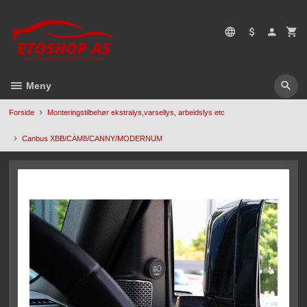
Gå
5496669428
til
innholdet
Meny
Forside
Monteringstilbehør ekstralys,varsellys, arbeidslys etc
Canbus XBB/CAM8/CANNY/MODERNUM