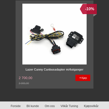
-10%
Lazer Canny Canbusadapter m/4utganger
2 700,00
Kjøp
3 000,00
Rabatt
Forside
Bli kunde
Om oss
Vilkår Tuning
Kjøpsvilkår