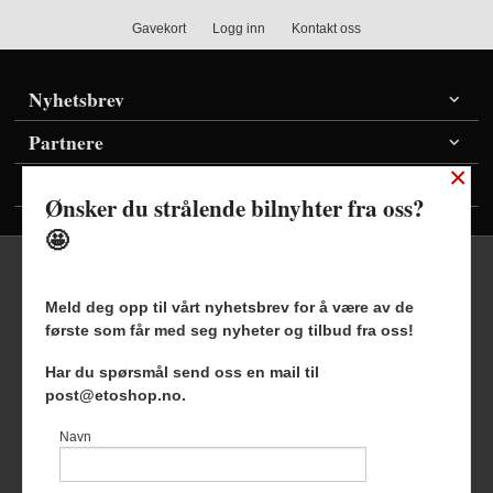
Gavekort
Logg inn
Kontakt oss
Nyhetsbrev
Partnere
×
Vis priser inkl./ekskl. mva
Ønsker du strålende bilnyhter fra oss?
🤩
Meld deg opp til vårt nyhetsbrev for å være av de
første som får med seg nyheter og tilbud fra oss!
Frakt
Kjøpsbetingelser
Sikkerhet og personvern
Har du spørsmål send oss en mail til
Nyhetsbrev
Blogg
post@etoshop.no.
Etoshop AS Hovsveien 17 7336 Meldal Tlf.
46511666
-
Navn
Foretaksregisteret 927127954
Vår nettbutikk bruker cookies slik at