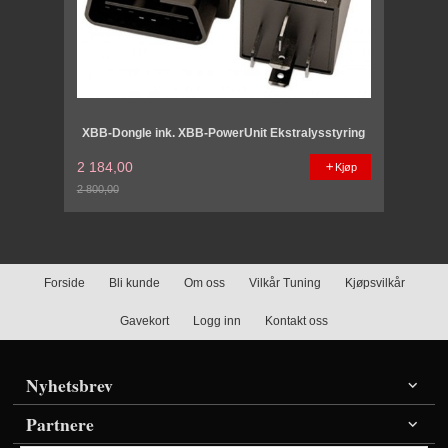
XBB-Dongle ink. XBB-PowerUnit Ekstralysstyring
2 184,00
Kjøp
2 800,00
Rabatt
Forside
Bli kunde
Om oss
Vilkår Tuning
Kjøpsvilkår
Gavekort
Logg inn
Kontakt oss
Nyhetsbrev
Partnere