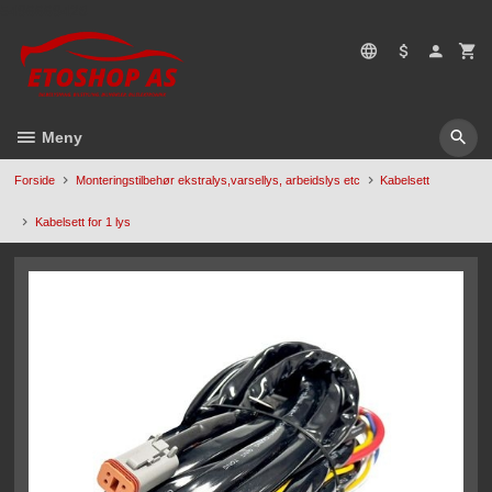
Gå
5496669428
til
innholdet
Meny
Forside
Monteringstilbehør ekstralys,varsellys, arbeidslys etc
Kabelsett
Kabelsett for 1 lys