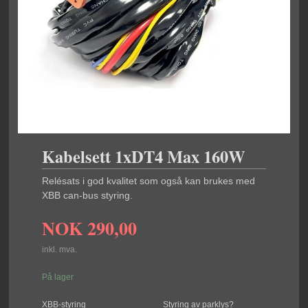
Kabelsett 1xDT4 Max 160W
Relésats i god kvalitet som også kan brukes med
XBB can-bus styring.
NOK
290,00
inkl. mva.
På lager
XBB-styring
Styring av parklys?