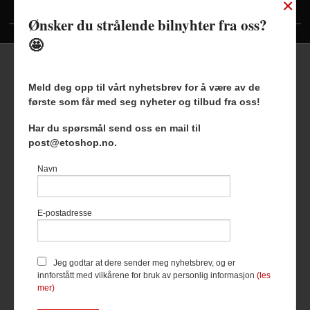
×
Vis priser inkl./ekskl. mva
Ønsker du strålende bilnyhter fra oss?
🤩
Meld deg opp til vårt nyhetsbrev for å være av de
første som får med seg nyheter og tilbud fra oss!
Frakt
Kjøpsbetingelser
Sikkerhet og personvern
Har du spørsmål send oss en mail til
Nyhetsbrev
Blogg
post@etoshop.no.
Etoshop AS Hovsveien 17 7336 Meldal Tlf.
46511666
-
Navn
Foretaksregisteret 927127954
Vår nettbutikk bruker cookies slik at
E-postadresse
du får en bedre kjøpsopplevelse og
vi kan yte deg bedre service. Vi
bruker cookies hovedsaklig til å
lagre innloggingsdetaljer og huske
Jeg godtar at dere sender meg nyhetsbrev, og er
hva du har puttet i handlekurven
innforstått med vilkårene for bruk av personlig informasjon
(les
din. Fortsett å bruke siden som
mer)
normalt om du godtar dette.
Les
mer
eller
endre innstillinger for