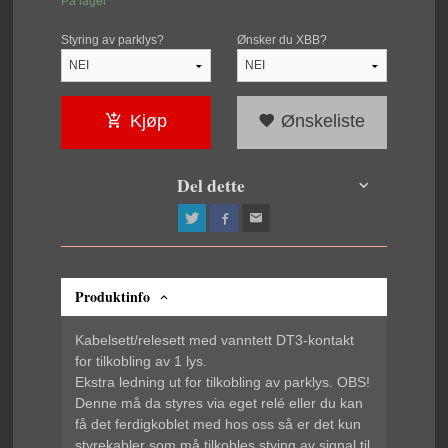
På lager
Styring av parklys?
Ønsker du XBB?
Kjøp
Ønskeliste
Del dette
Produktinfo
Kabelsett/relesett med vanntett DT3-kontakt
for tilkobling av 1 lys.
Ekstra ledning ut for tilkobling av parklys. OBS!
Denne må da styres via eget relé eller du kan
få det ferdigkoblet med hos oss så er det kun
styrekabler som må tilkobles stying av signal til