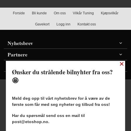
Forside
Bli kunde
Om oss
Vilkår Tuning
Kjøpsvilkår
Gavekort
Logg inn
Kontakt oss
Nyhetsbrev
Partnere
×
Vis priser inkl./ekskl. mva
Ønsker du strålende bilnyhter fra oss?
🤩
Meld deg opp til vårt nyhetsbrev for å være av de
første som får med seg nyheter og tilbud fra oss!
Frakt
Kjøpsbetingelser
Sikkerhet og personvern
Har du spørsmål send oss en mail til
Nyhetsbrev
Blogg
post@etoshop.no.
Etoshop AS Hovsveien 17 7336 Meldal Tlf.
46511666
-