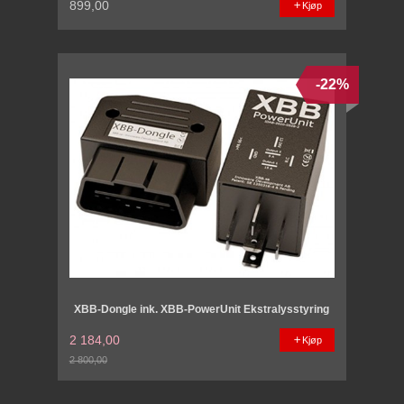
899,00
Kjøp
-22%
XBB-Dongle ink. XBB-PowerUnit Ekstralysstyring
2 184,00
Kjøp
2 800,00
Rabatt