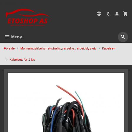
Gå
5496669428
til
innholdet
Meny
Forside
Monteringstilbehør ekstralys,varsellys, arbeidslys etc
Kabelsett
Kabelsett for 1 lys