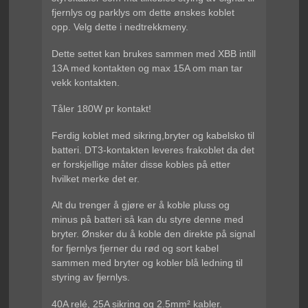
fjernlys og parklys om dette ønskes koblet
opp. Velg dette i nedtrekkmeny.
Dette settet kan brukes sammen med XBB intill
13A med kontakten og max 15A om man tar
vekk kontakten.
Tåler 180W pr kontakt!
Ferdig koblet med sikring,bryter og kabelsko til
batteri. DT3-kontakten leveres frakoblet da det
er forskjellige måter disse kobles på etter
hvilket merke det er.
Alt du trenger å gjøre er å koble pluss og
minus på batteri så kan du styre denne med
bryter. Ønsker du å koble den direkte på signal
for fjernlys fjerner du rød og sort kabel
sammen med bryter og kobler blå ledning til
styring av fjernlys.
40A relé, 25A sikring og 2.5mm² kabler.