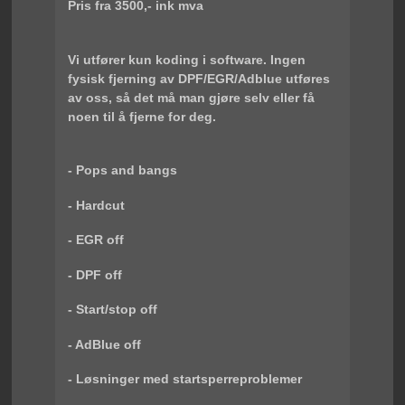
Pris fra 3500,- ink mva
Vi utfører kun koding i software. Ingen
fysisk fjerning av DPF/EGR/Adblue utføres
av oss, så det må man gjøre selv eller få
noen til å fjerne for deg.
- Pops and bangs
- Hardcut
- EGR off
- DPF off
- Start/stop off
- AdBlue off
- Løsninger med startsperreproblemer