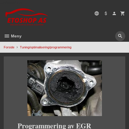
Gå
5496669428
til
innholdet
Meny
Forside
Tuning/optimalisering/programmering
Programmering av EGR