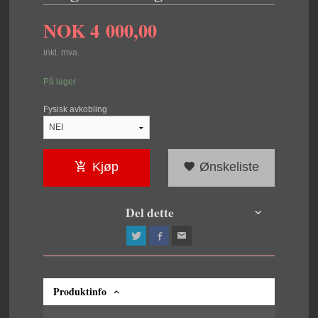
NOK
4 000,00
inkl. mva.
På lager
Fysisk avkobling
Kjøp
Ønskeliste
Del dette
Produktinfo