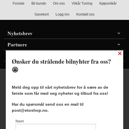
Forside
Bli kunde
Om oss
Vilkår Tuning
Kjøpsvilkår
Gavekort
Logg inn
Kontakt oss
Nyhetsbrev
Partnere
×
Vis priser inkl./ekskl. mva
Ønsker du strålende bilnyhter fra oss?
🤩
Meld deg opp til vårt nyhetsbrev for å være av de
første som får med seg nyheter og tilbud fra oss!
Frakt
Kjøpsbetingelser
Sikkerhet og personvern
Har du spørsmål send oss en mail til
Nyhetsbrev
Blogg
post@etoshop.no.
Etoshop AS Hovsveien 17 7336 Meldal Tlf.
46511666
-
Navn
Foretaksregisteret 927127954